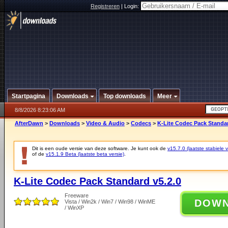
Registreren
|
Login:
Startpagina
Downloads
Top downloads
Meer
8/8/2026 8:23:06 AM
AfterDawn
>
Downloads
>
Video & Audio
>
Codecs
>
K-Lite Codec Pack Standar
Dit is een oude versie van deze software. Je kunt ook de
v15.7.0 (laatste stabiele v
of de
v15.1.9 Beta (laatste beta versie)
.
K-Lite Codec Pack Standard v5.2.0
Freeware
DOW
Vista / Win2k / Win7 / Win98 / WinME
/ WinXP