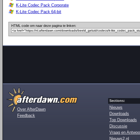
K-Lite Codec Pack Corporate
K-Lite Codec Pack 64-bit
HTML code om naar deze pagina te linken:
Sections:
Nieuws
Over AfterDawn
Downloads
Feedback
Top Downloads
Discussie
Vraag en Antwoo
Nieuws2.nl