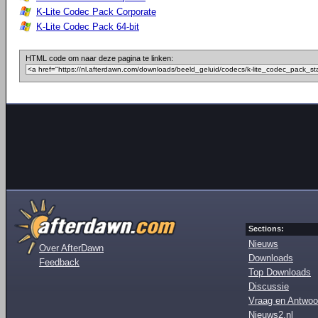
K-Lite Codec Pack Corporate
K-Lite Codec Pack 64-bit
HTML code om naar deze pagina te linken:
Sections:
Nieuws
Over AfterDawn
Downloads
Feedback
Top Downloads
Discussie
Vraag en Antwoo
Nieuws2.nl