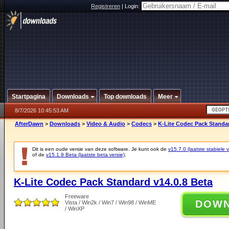
Registreren
|
Login:
Startpagina
Downloads
Top downloads
Meer
8/7/2026 10:45:53 AM
AfterDawn
>
Downloads
>
Video & Audio
>
Codecs
>
K-Lite Codec Pack Standar
Dit is een oude versie van deze software. Je kunt ook de
v15.7.0 (laatste stabiele v
of de
v15.1.9 Beta (laatste beta versie)
.
K-Lite Codec Pack Standard v14.0.8 Beta
Freeware
DOW
Vista / Win2k / Win7 / Win98 / WinME
/ WinXP