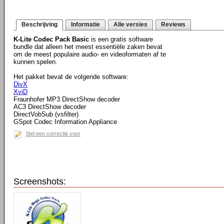
Beschrijving
Informatie
Alle versies
Reviews
K-Lite Codec Pack Basic
is een gratis software
bundle dat alleen het meest essentiële zaken bevat
om de meest populaire audio- en videoformaten af te
kunnen spelen.
Het pakket bevat de volgende software:
DivX
XviD
Fraunhofer MP3 DirectShow decoder
AC3 DirectShow decoder
DirectVobSub (vsfilter)
GSpot Codec Information Appliance
Stel een correctie voor
Screenshots: