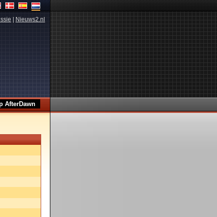
ssie
|
Nieuws2.nl