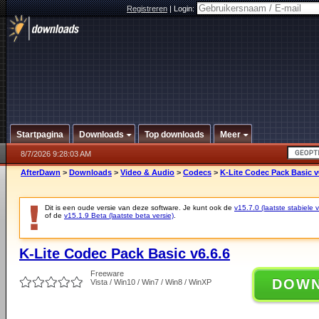
Registreren
|
Login:
Startpagina
Downloads
Top downloads
Meer
8/7/2026 9:28:03 AM
AfterDawn
>
Downloads
>
Video & Audio
>
Codecs
>
K-Lite Codec Pack Basic v
Dit is een oude versie van deze software. Je kunt ook de
v15.7.0 (laatste stabiele v
of de
v15.1.9 Beta (laatste beta versie)
.
K-Lite Codec Pack Basic v6.6.6
Freeware
DOW
Vista / Win10 / Win7 / Win8 / WinXP