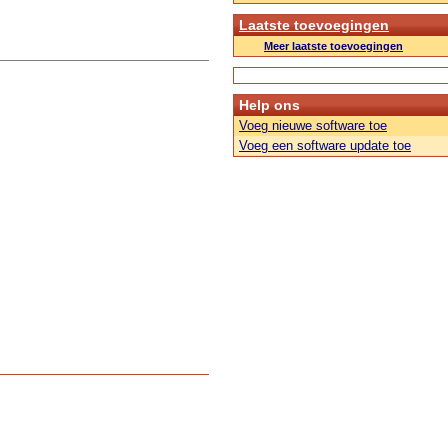
Laatste toevoegingen
Meer laatste toevoegingen
Help ons
Voeg nieuwe software toe
Voeg een software update toe