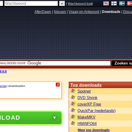
|
Wachtwoord kwijt
AfterDawn
|
Nieuws
|
Vraag en Antwoord
|
Downloads
|
Discu
6.6.6
Top downloads
X
ersie)
downloaden.
Spotnet
DVD Shrink
coverXP Free
QuickPar (nederlands)
NLOAD
MakeMKV
HWiNFO64
Meer top downloads