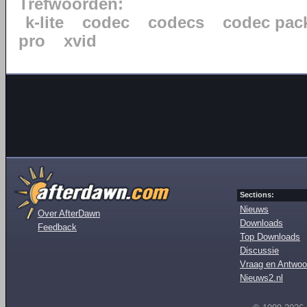
Trefwoorden:
k-lite
codec
codecs
codec pac
pro
xvid
Sections:
Nieuws
Over AfterDawn
Downloads
Feedback
Top Downloads
Discussie
Vraag en Antwoo
Nieuws2.nl