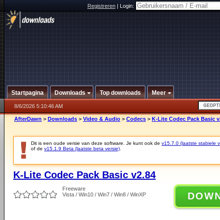
Registreren
|
Login:
Startpagina
Downloads
Top downloads
Meer
8/6/2026 5:10:46 AM
AfterDawn
>
Downloads
>
Video & Audio
>
Codecs
>
K-Lite Codec Pack Basic v
Dit is een oude versie van deze software. Je kunt ook de
v15.7.0 (laatste stabiele v
of de
v15.1.9 Beta (laatste beta versie)
.
K-Lite Codec Pack Basic v2.84
Freeware
DOW
Vista / Win10 / Win7 / Win8 / WinXP