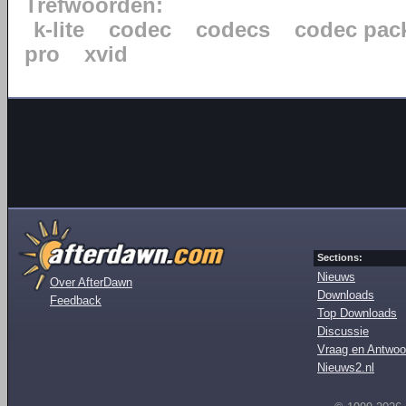
Trefwoorden:
k-lite
codec
codecs
codec pac
pro
xvid
Sections:
Nieuws
Over AfterDawn
Downloads
Feedback
Top Downloads
Discussie
Vraag en Antwoo
Nieuws2.nl