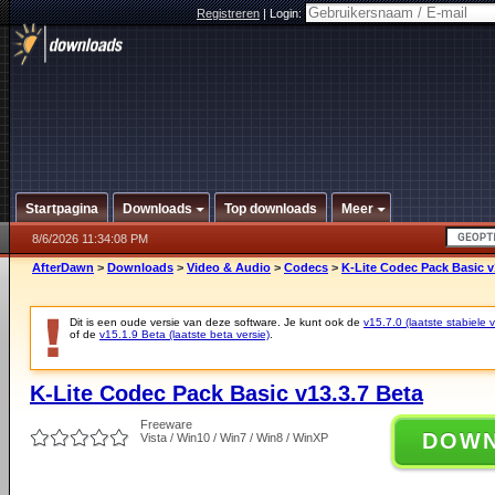
Registreren
|
Login:
Startpagina
Downloads
Top downloads
Meer
8/6/2026 11:34:08 PM
AfterDawn
>
Downloads
>
Video & Audio
>
Codecs
>
K-Lite Codec Pack Basic v
Dit is een oude versie van deze software. Je kunt ook de
v15.7.0 (laatste stabiele v
of de
v15.1.9 Beta (laatste beta versie)
.
K-Lite Codec Pack Basic v13.3.7 Beta
Freeware
DOW
Vista / Win10 / Win7 / Win8 / WinXP