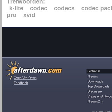
Trefwoorden:
k-lite
codec
codecs
codec pac
pro
xvid
Sections:
Nieuws
Over AfterDawn
Downloads
Feedback
Top Downloads
Discussie
Vraag en Antwoo
Nieuws2.nl