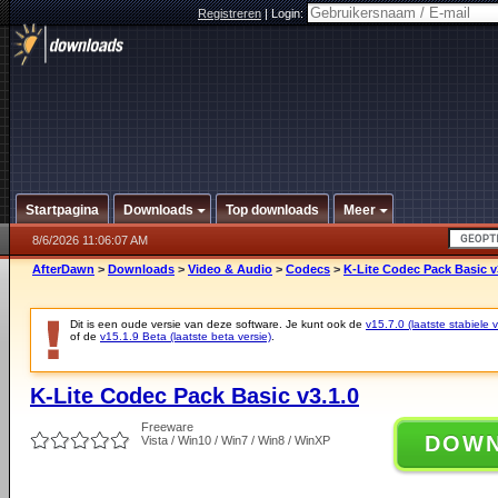
Registreren
|
Login:
Startpagina
Downloads
Top downloads
Meer
8/6/2026 11:06:07 AM
AfterDawn
>
Downloads
>
Video & Audio
>
Codecs
>
K-Lite Codec Pack Basic v
Dit is een oude versie van deze software. Je kunt ook de
v15.7.0 (laatste stabiele v
of de
v15.1.9 Beta (laatste beta versie)
.
K-Lite Codec Pack Basic v3.1.0
Freeware
DOW
Vista / Win10 / Win7 / Win8 / WinXP