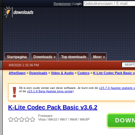
Registreren
|
Login:
Startpagina
Downloads
Top downloads
Meer
8/8/2026 1:32:36 PM
AfterDawn
>
Downloads
>
Video & Audio
>
Codecs
>
K-Lite Codec Pack Basic v
Dit is een oude versie van deze software. Je kunt ook de
v15.7.0 (laatste stabiele v
of de
v15.1.9 Beta (laatste beta versie)
.
K-Lite Codec Pack Basic v3.6.2
Freeware
DOW
Vista / Win10 / Win7 / Win8 / WinXP