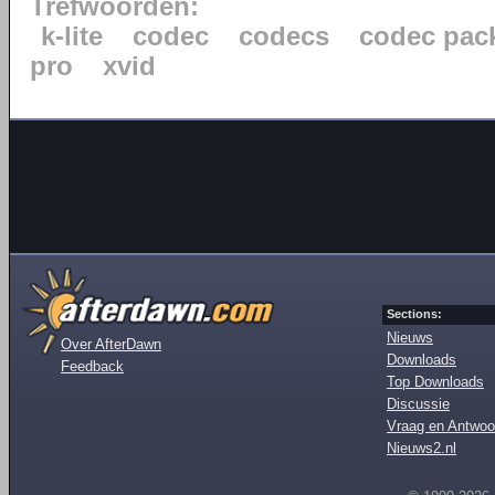
Trefwoorden:
k-lite
codec
codecs
codec pac
pro
xvid
Sections:
Nieuws
Over AfterDawn
Downloads
Feedback
Top Downloads
Discussie
Vraag en Antwoo
Nieuws2.nl