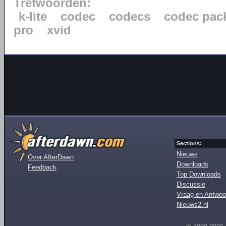
Trefwoorden:
k-lite
codec
codecs
codec pac
pro
xvid
Sections:
Nieuws
Over AfterDawn
Downloads
Feedback
Top Downloads
Discussie
Vraag en Antwoo
Nieuws2.nl