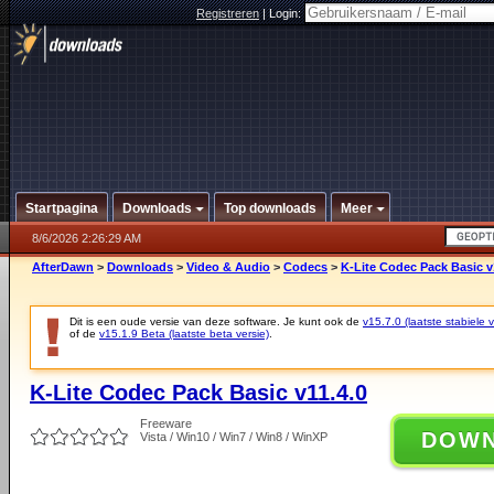
Registreren
|
Login:
Startpagina
Downloads
Top downloads
Meer
8/6/2026 2:26:29 AM
AfterDawn
>
Downloads
>
Video & Audio
>
Codecs
>
K-Lite Codec Pack Basic v
Dit is een oude versie van deze software. Je kunt ook de
v15.7.0 (laatste stabiele v
of de
v15.1.9 Beta (laatste beta versie)
.
K-Lite Codec Pack Basic v11.4.0
Freeware
DOW
Vista / Win10 / Win7 / Win8 / WinXP