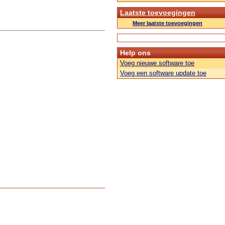
Laatste toevoegingen
Meer laatste toevoegingen
Help ons
Voeg nieuwe software toe
Voeg een software update toe