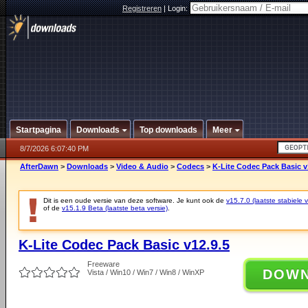
Registreren
|
Login:
Startpagina
Downloads
Top downloads
Meer
8/7/2026 6:07:40 PM
AfterDawn
>
Downloads
>
Video & Audio
>
Codecs
>
K-Lite Codec Pack Basic v
Dit is een oude versie van deze software. Je kunt ook de
v15.7.0 (laatste stabiele v
of de
v15.1.9 Beta (laatste beta versie)
.
K-Lite Codec Pack Basic v12.9.5
Freeware
DOW
Vista / Win10 / Win7 / Win8 / WinXP