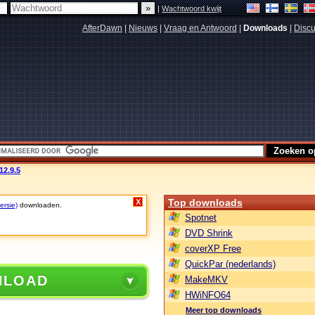
|
Wachtwoord kwijt
AfterDawn
|
Nieuws
|
Vraag en Antwoord
|
Downloads
|
Discu
12.9.5
Top downloads
X
ersie)
downloaden.
Spotnet
DVD Shrink
coverXP Free
QuickPar (nederlands)
NLOAD
MakeMKV
HWiNFO64
Meer top downloads