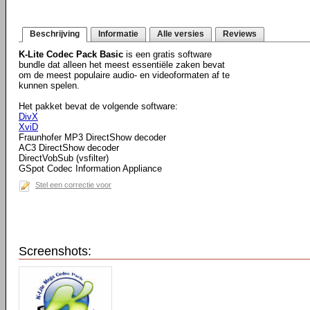
Beschrijving
Informatie
Alle versies
Reviews
K-Lite Codec Pack Basic
is een gratis software
bundle dat alleen het meest essentiële zaken bevat
om de meest populaire audio- en videoformaten af te
kunnen spelen.
Het pakket bevat de volgende software:
DivX
XviD
Fraunhofer MP3 DirectShow decoder
AC3 DirectShow decoder
DirectVobSub (vsfilter)
GSpot Codec Information Appliance
Stel een correctie voor
Screenshots: