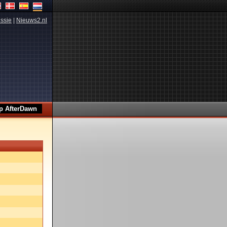
ssie
|
Nieuws2.nl