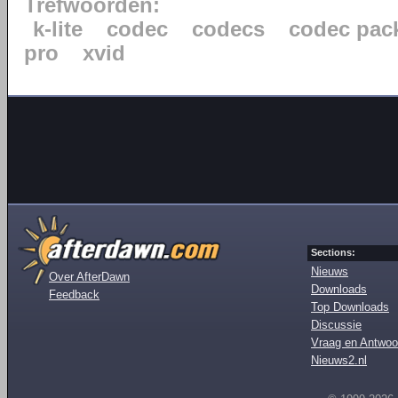
Trefwoorden:
k-lite
codec
codecs
codec pac
pro
xvid
Sections:
Nieuws
Over AfterDawn
Downloads
Feedback
Top Downloads
Discussie
Vraag en Antwoo
Nieuws2.nl