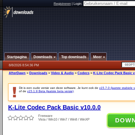
Registreren
|
Login:
Startpagina
Downloads
Top downloads
Meer
8/8/2026 8:54:36 PM
AfterDawn
>
Downloads
>
Video & Audio
>
Codecs
>
K-Lite Codec Pack Basic v
Dit is een oude versie van deze software. Je kunt ook de
v15.7.0 (laatste stabiele v
of de
v15.1.9 Beta (laatste beta versie)
.
K-Lite Codec Pack Basic v10.0.0
Freeware
DOW
Vista / Win10 / Win7 / Win8 / WinXP