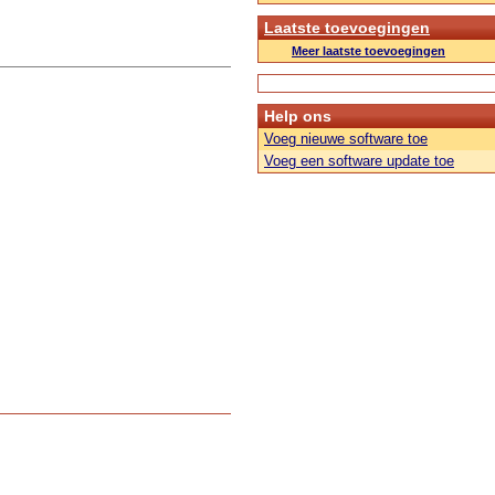
Laatste toevoegingen
Meer laatste toevoegingen
Help ons
Voeg nieuwe software toe
Voeg een software update toe