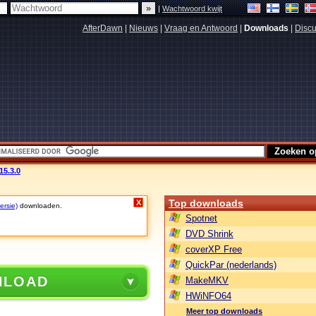
|
Wachtwoord kwijt
AfterDawn
|
Nieuws
|
Vraag en Antwoord
|
Downloads
|
Discu
15.3.0
Top downloads
X
ersie)
downloaden.
Spotnet
DVD Shrink
coverXP Free
QuickPar (nederlands)
NLOAD
MakeMKV
HWiNFO64
Meer top downloads