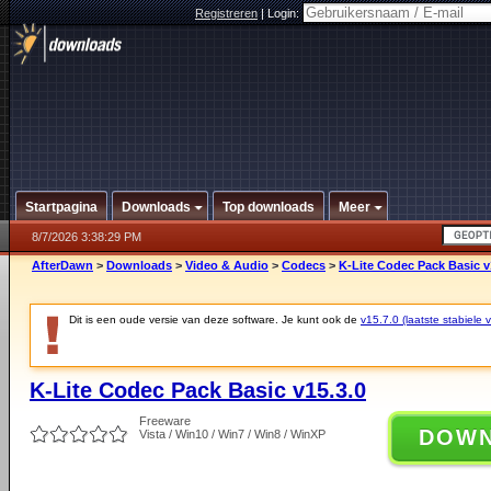
Registreren
|
Login:
Startpagina
Downloads
Top downloads
Meer
8/7/2026 3:38:29 PM
AfterDawn
>
Downloads
>
Video & Audio
>
Codecs
>
K-Lite Codec Pack Basic v
Dit is een oude versie van deze software. Je kunt ook de
v15.7.0 (laatste stabiele v
K-Lite Codec Pack Basic v15.3.0
Freeware
DOW
Vista / Win10 / Win7 / Win8 / WinXP