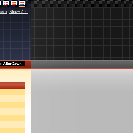
ssie
|
Nieuws2.nl