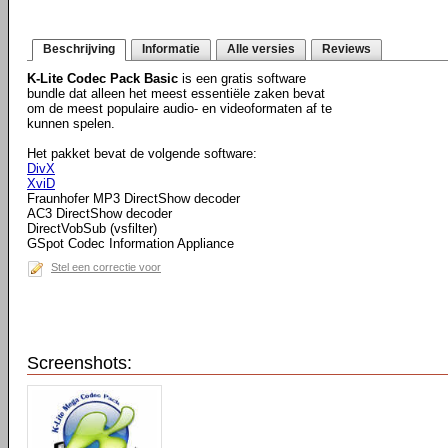
Beschrijving
Informatie
Alle versies
Reviews
K-Lite Codec Pack Basic
is een gratis software
bundle dat alleen het meest essentiële zaken bevat
om de meest populaire audio- en videoformaten af te
kunnen spelen.
Het pakket bevat de volgende software:
DivX
XviD
Fraunhofer MP3 DirectShow decoder
AC3 DirectShow decoder
DirectVobSub (vsfilter)
GSpot Codec Information Appliance
Stel een correctie voor
Screenshots: