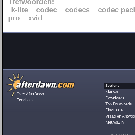
Trefwoorden:
k-lite
codec
codecs
codec pac
pro
xvid
Sections:
Nieuws
Over AfterDawn
Downloads
Feedback
Top Downloads
Discussie
Vraag en Antwoo
Nieuws2.nl