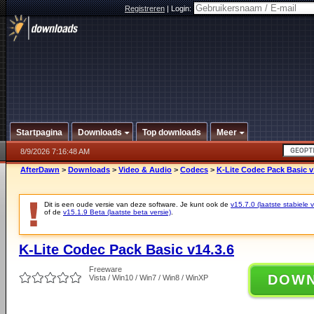
Registreren
|
Login:
Startpagina
Downloads
Top downloads
Meer
8/9/2026 7:16:48 AM
AfterDawn
>
Downloads
>
Video & Audio
>
Codecs
>
K-Lite Codec Pack Basic v
Dit is een oude versie van deze software. Je kunt ook de
v15.7.0 (laatste stabiele v
of de
v15.1.9 Beta (laatste beta versie)
.
K-Lite Codec Pack Basic v14.3.6
Freeware
DOW
Vista / Win10 / Win7 / Win8 / WinXP