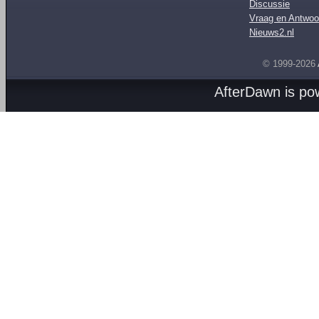
Discussie
Vraag en Antwoo
Nieuws2.nl
© 1999-2026
AfterDawn is p