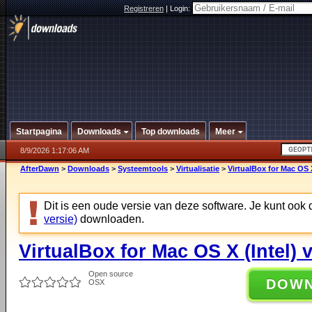
Registreren
|
Login:
Startpagina
Downloads
Top downloads
Meer
8/9/2026 1:17:06 AM
AfterDawn
>
Downloads
>
Systeemtools
>
Virtualisatie
>
VirtualBox for Mac OS X
Dit is een oude versie van deze software. Je kunt ook
versie)
downloaden.
VirtualBox for Mac OS X (Intel) v
Open source
DOW
OSX