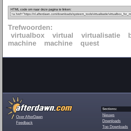
HTML code om naar deze pagina te linken:
Trefwoorden:
virtualbox
virtual
virtualisatie
machine
machine
quest
Sections:
Nieuws
Over AfterDawn
Downloads
Feedback
Top Downloads