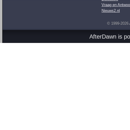
Vraag en Antwoo
Nieuws2.nl
© 1999-2026
AfterDawn is p