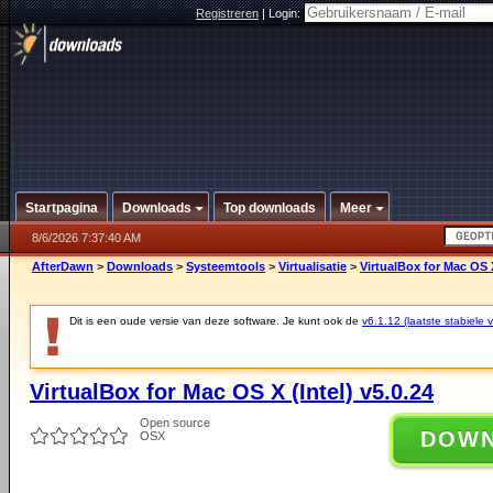
Registreren
|
Login:
Startpagina
Downloads
Top downloads
Meer
8/6/2026 7:37:40 AM
AfterDawn
>
Downloads
>
Systeemtools
>
Virtualisatie
>
VirtualBox for Mac OS X
Dit is een oude versie van deze software. Je kunt ook de
v6.1.12 (laatste stabiele v
VirtualBox for Mac OS X (Intel) v5.0.24
Open source
DOW
OSX