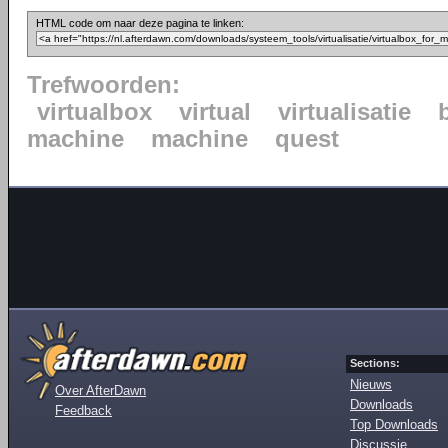
HTML code om naar deze pagina te linken:
Trefwoorden:
virtualbox
virtual
virtualisatie
machine
machine
quest
Sections:
Nieuws
Over AfterDawn
Downloads
Feedback
Top Downloads
Discussie