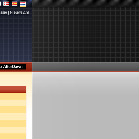
ssie
|
Nieuws2.nl