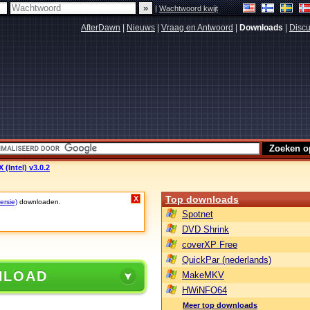
|
Wachtwoord kwijt
AfterDawn
|
Nieuws
|
Vraag en Antwoord
|
Downloads
|
Discu
 (Intel) v3.0.2
Top downloads
X
ersie)
downloaden.
Spotnet
DVD Shrink
coverXP Free
QuickPar (nederlands)
NLOAD
MakeMKV
HWiNFO64
Meer top downloads