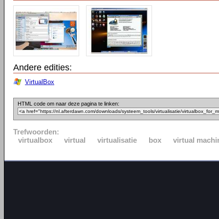
Andere edities:
VirtualBox
HTML code om naar deze pagina te linken:
Trefwoorden:
virtualbox
virtual
virtualisatie
box
virtual machi