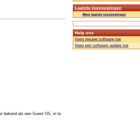
Laatste toevoegingen
Meer laatste toevoegingen
Help ons
Voeg nieuwe software toe
Voeg een software update toe
r bekend als een Guest OS, in te