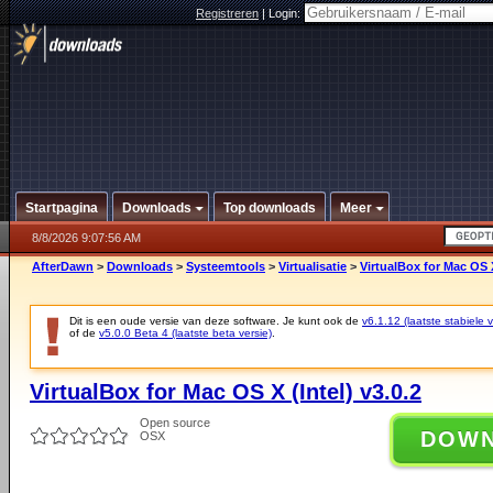
Registreren
|
Login:
Startpagina
Downloads
Top downloads
Meer
8/8/2026 9:07:56 AM
AfterDawn
>
Downloads
>
Systeemtools
>
Virtualisatie
>
VirtualBox for Mac OS X
Dit is een oude versie van deze software. Je kunt ook de
v6.1.12 (laatste stabiele v
of de
v5.0.0 Beta 4 (laatste beta versie)
.
VirtualBox for Mac OS X (Intel) v3.0.2
Open source
DOW
OSX