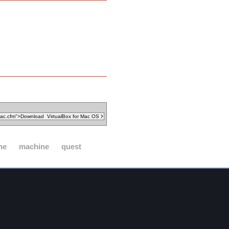
ne
machine
quest