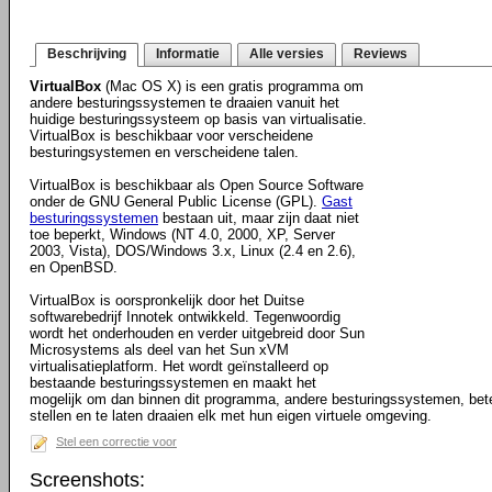
Beschrijving
Informatie
Alle versies
Reviews
VirtualBox
(Mac OS X) is een gratis programma om
andere besturingssystemen te draaien vanuit het
huidige besturingssysteem op basis van virtualisatie.
VirtualBox is beschikbaar voor verscheidene
besturingsystemen en verscheidene talen.
VirtualBox is beschikbaar als Open Source Software
onder de GNU General Public License (GPL).
Gast
besturingssystemen
bestaan uit, maar zijn daat niet
toe beperkt, Windows (NT 4.0, 2000, XP, Server
2003, Vista), DOS/Windows 3.x, Linux (2.4 en 2.6),
en OpenBSD.
VirtualBox is oorspronkelijk door het Duitse
softwarebedrijf Innotek ontwikkeld. Tegenwoordig
wordt het onderhouden en verder uitgebreid door Sun
Microsystems als deel van het Sun xVM
virtualisatieplatform. Het wordt geïnstalleerd op
bestaande besturingssystemen en maakt het
mogelijk om dan binnen dit programma, andere besturingssystemen, bete
stellen en te laten draaien elk met hun eigen virtuele omgeving.
Stel een correctie voor
Screenshots: