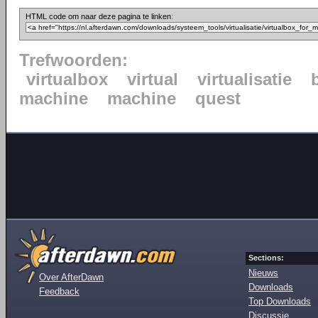
HTML code om naar deze pagina te linken:
Trefwoorden:
virtualbox
virtual
virtualisatie
machine
machine
quest
Sections:
Nieuws
Over AfterDawn
Downloads
Feedback
Top Downloads
Discussie