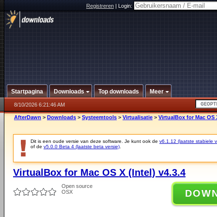
Registreren
|
Login:
Startpagina
Downloads
Top downloads
Meer
8/10/2026 6:21:46 AM
AfterDawn
>
Downloads
>
Systeemtools
>
Virtualisatie
>
VirtualBox for Mac OS X
Dit is een oude versie van deze software. Je kunt ook de
v6.1.12 (laatste stabiele v
of de
v5.0.0 Beta 4 (laatste beta versie)
.
VirtualBox for Mac OS X (Intel) v4.3.4
Open source
DOW
OSX