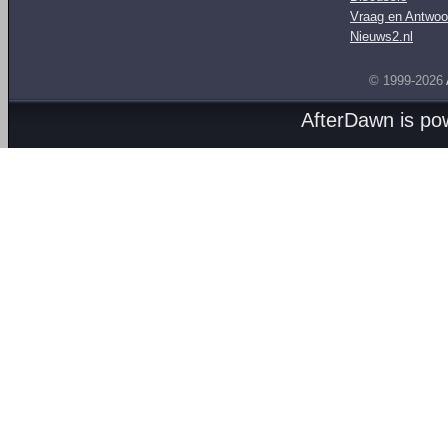
Vraag en Antwoo
Nieuws2.nl
© 1999-2026
AfterDawn is p