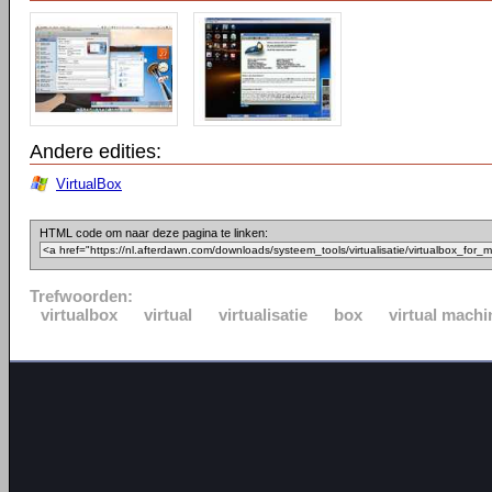
Andere edities:
VirtualBox
HTML code om naar deze pagina te linken:
Trefwoorden:
virtualbox
virtual
virtualisatie
box
virtual machi