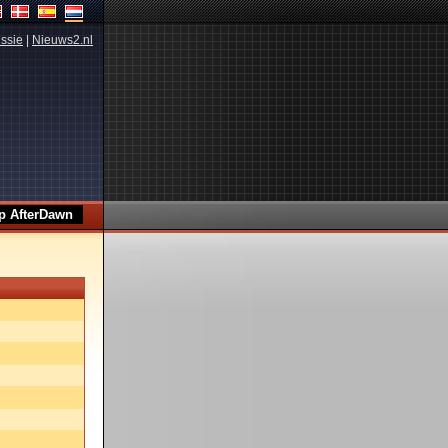
ssie
|
Nieuws2.nl