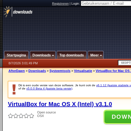
Registreren
|
Login:
Startpagina
Downloads
Top downloads
Meer
8/7/2026 3:01:49 PM
AfterDawn
>
Downloads
>
Systeemtools
>
Virtualisatie
>
VirtualBox for Mac OS X
Dit is een oude versie van deze software. Je kunt ook de
v6.1.12 (laatste stabiele v
of de
v5.0.0 Beta 4 (laatste beta versie)
.
VirtualBox for Mac OS X (Intel) v3.1.0
Open source
DOW
OSX