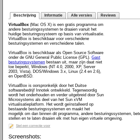
Beschrijving
Informatie
Alle versies
Reviews
VirtualBox
(Mac OS X) is een gratis programma om
andere besturingssystemen te draaien vanuit het
huidige besturingssysteem op basis van virtualisatie.
VirtualBox is beschikbaar voor verscheidene
besturingsystemen en verscheidene talen.
VirtualBox is beschikbaar als Open Source Software
onder de GNU General Public License (GPL).
Gast
besturingssystemen
bestaan uit, maar zijn daat niet
toe beperkt, Windows (NT 4.0, 2000, XP, Server
2003, Vista), DOS/Windows 3.x, Linux (2.4 en 2.6),
en OpenBSD.
VirtualBox is oorspronkelijk door het Duitse
softwarebedrijf Innotek ontwikkeld. Tegenwoordig
wordt het onderhouden en verder uitgebreid door Sun
Microsystems als deel van het Sun xVM
virtualisatieplatform. Het wordt geïnstalleerd op
bestaande besturingssystemen en maakt het
mogelijk om dan binnen dit programma, andere besturingssystemen, bete
stellen en te laten draaien elk met hun eigen virtuele omgeving.
Stel een correctie voor
Screenshots: