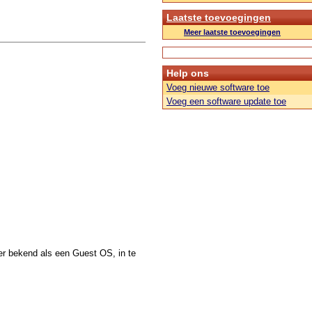
Laatste toevoegingen
Meer laatste toevoegingen
Help ons
Voeg nieuwe software toe
Voeg een software update toe
r bekend als een Guest OS, in te