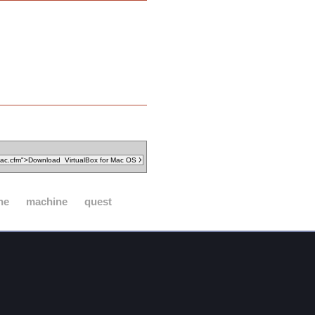
ne
machine
quest