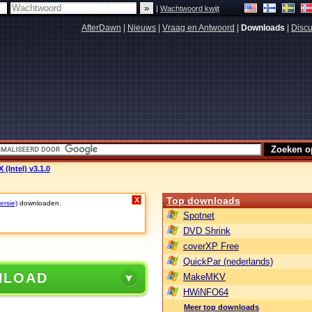
|
Wachtwoord kwijt
AfterDawn
|
Nieuws
|
Vraag en Antwoord
|
Downloads
|
Discu
 (Intel) v3.1.0
Top downloads
X
ersie)
downloaden.
Spotnet
DVD Shrink
coverXP Free
QuickPar (nederlands)
NLOAD
MakeMKV
HWiNFO64
Meer top downloads