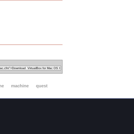
ne
machine
quest