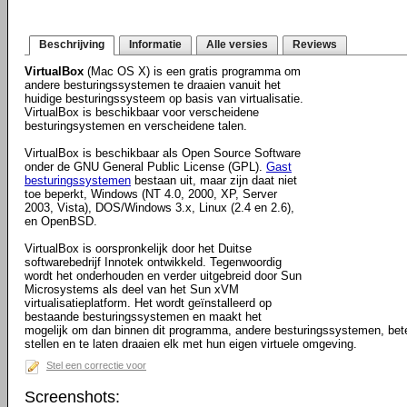
Beschrijving
Informatie
Alle versies
Reviews
VirtualBox
(Mac OS X) is een gratis programma om
andere besturingssystemen te draaien vanuit het
huidige besturingssysteem op basis van virtualisatie.
VirtualBox is beschikbaar voor verscheidene
besturingsystemen en verscheidene talen.
VirtualBox is beschikbaar als Open Source Software
onder de GNU General Public License (GPL).
Gast
besturingssystemen
bestaan uit, maar zijn daat niet
toe beperkt, Windows (NT 4.0, 2000, XP, Server
2003, Vista), DOS/Windows 3.x, Linux (2.4 en 2.6),
en OpenBSD.
VirtualBox is oorspronkelijk door het Duitse
softwarebedrijf Innotek ontwikkeld. Tegenwoordig
wordt het onderhouden en verder uitgebreid door Sun
Microsystems als deel van het Sun xVM
virtualisatieplatform. Het wordt geïnstalleerd op
bestaande besturingssystemen en maakt het
mogelijk om dan binnen dit programma, andere besturingssystemen, bete
stellen en te laten draaien elk met hun eigen virtuele omgeving.
Stel een correctie voor
Screenshots: