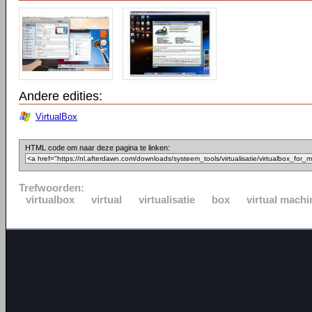
Andere edities:
VirtualBox
HTML code om naar deze pagina te linken:
Trefwoorden:
virtualbox
virtual
virtualisatie
box
virtual machi