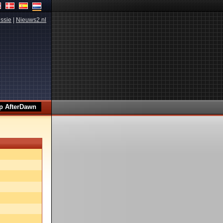
ssie
|
Nieuws2.nl