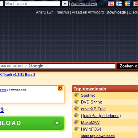
|
Wachtwoord kwijt
AfterDawn
|
Nieuws
|
Vraag en Antwoord
|
Downloads
|
Discu
 (Intel) v1.5.51 Beta 3
Top downloads
X
ersie)
downloaden.
Spotnet
DVD Shrink
 3
coverXP Free
QuickPar (nederlands)
NLOAD
MakeMKV
HWiNFO64
Meer top downloads