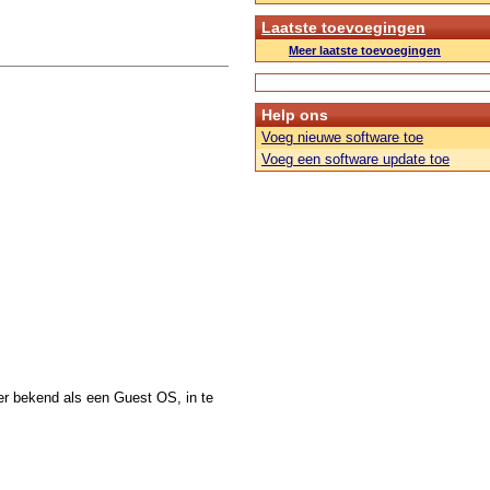
Laatste toevoegingen
Meer laatste toevoegingen
Help ons
Voeg nieuwe software toe
Voeg een software update toe
r bekend als een Guest OS, in te