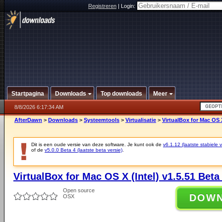
Registreren
|
Login:
Startpagina
Downloads
Top downloads
Meer
8/8/2026 6:17:34 AM
AfterDawn
>
Downloads
>
Systeemtools
>
Virtualisatie
>
VirtualBox for Mac OS X
Dit is een oude versie van deze software. Je kunt ook de
v6.1.12 (laatste stabiele v
of de
v5.0.0 Beta 4 (laatste beta versie)
.
VirtualBox for Mac OS X (Intel) v1.5.51 Beta
Open source
DOW
OSX