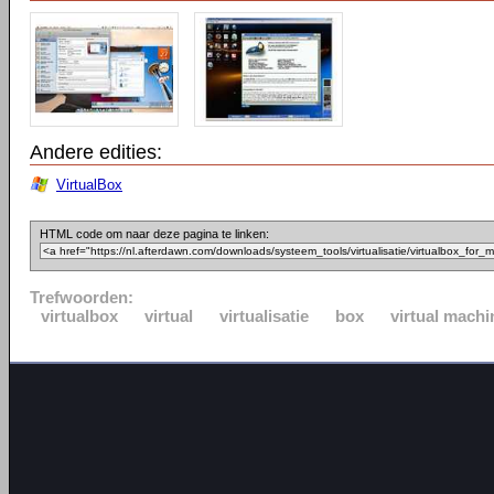
Andere edities:
VirtualBox
HTML code om naar deze pagina te linken:
Trefwoorden:
virtualbox
virtual
virtualisatie
box
virtual machi