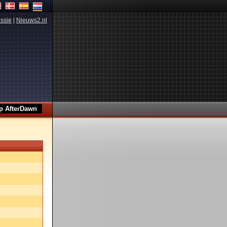
ssie
|
Nieuws2.nl