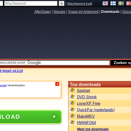
|
Wachtwoord kwijt
AfterDawn
|
Nieuws
|
Vraag en Antwoord
|
Downloads
|
Discu
 (Intel) v4.3.14
Top downloads
X
ersie)
downloaden.
Spotnet
DVD Shrink
coverXP Free
QuickPar (nederlands)
NLOAD
MakeMKV
HWiNFO64
Meer top downloads