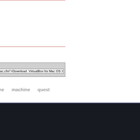
ne
machine
quest