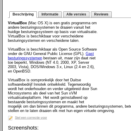
Beschrijving
Informatie
Alle versies
Reviews
VirtualBox
(Mac OS X) is een gratis programma om
andere besturingssystemen te draaien vanuit het
huidige besturingssysteem op basis van virtualisatie.
VirtualBox is beschikbaar voor verscheidene
besturingsystemen en verscheidene talen.
VirtualBox is beschikbaar als Open Source Software
onder de GNU General Public License (GPL).
Gast
besturingssystemen
bestaan uit, maar zijn daat niet
toe beperkt, Windows (NT 4.0, 2000, XP, Server
2003, Vista), DOS/Windows 3.x, Linux (2.4 en 2.6),
en OpenBSD.
VirtualBox is oorspronkelijk door het Duitse
softwarebedrijf Innotek ontwikkeld. Tegenwoordig
wordt het onderhouden en verder uitgebreid door Sun
Microsystems als deel van het Sun xVM
virtualisatieplatform. Het wordt geïnstalleerd op
bestaande besturingssystemen en maakt het
mogelijk om dan binnen dit programma, andere besturingssystemen, bete
stellen en te laten draaien elk met hun eigen virtuele omgeving.
Stel een correctie voor
Screenshots: