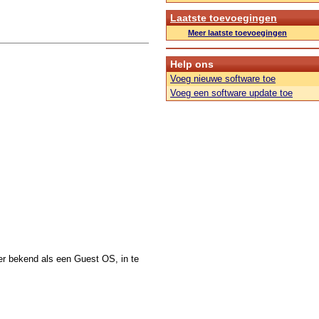
Laatste toevoegingen
Meer laatste toevoegingen
Help ons
Voeg nieuwe software toe
Voeg een software update toe
r bekend als een Guest OS, in te