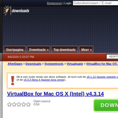
Registreren
|
Login:
Startpagina
Downloads
Top downloads
Meer
8/6/2026 5:33:07 PM
AfterDawn
>
Downloads
>
Systeemtools
>
Virtualisatie
>
VirtualBox for Mac OS X
Dit is een oude versie van deze software. Je kunt ook de
v6.1.12 (laatste stabiele v
of de
v5.0.0 Beta 4 (laatste beta versie)
.
VirtualBox for Mac OS X (Intel) v4.3.14
Open source
DOW
OSX