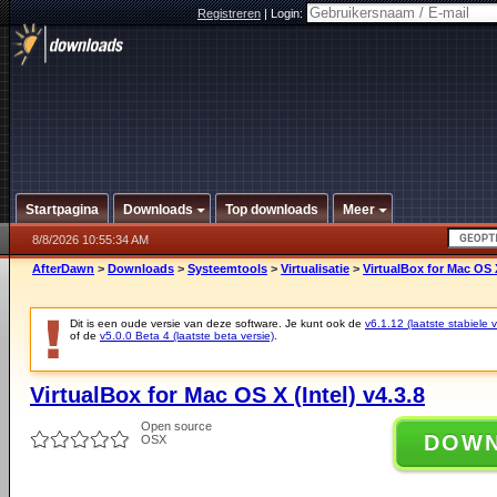
Registreren
|
Login:
Startpagina
Downloads
Top downloads
Meer
8/8/2026 10:55:34 AM
AfterDawn
>
Downloads
>
Systeemtools
>
Virtualisatie
>
VirtualBox for Mac OS X
Dit is een oude versie van deze software. Je kunt ook de
v6.1.12 (laatste stabiele v
of de
v5.0.0 Beta 4 (laatste beta versie)
.
VirtualBox for Mac OS X (Intel) v4.3.8
Open source
DOW
OSX