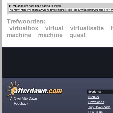
HTML code om naar deze pagina te linken:
Trefwoorden:
virtualbox
virtual
virtualisatie
machine
machine
quest
Sections:
Nieuws
Over AfterDawn
Downloads
Feedback
Top Downloads
Discussie