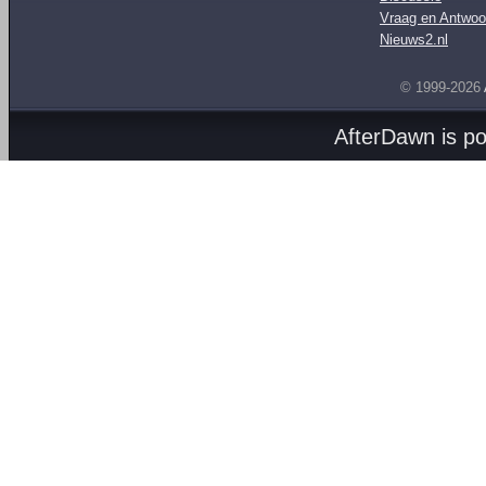
Vraag en Antwoo
Nieuws2.nl
© 1999-2026
AfterDawn is p