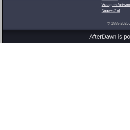
Vraag en Antwoo
Nieuws2.nl
© 1999-2026
AfterDawn is p