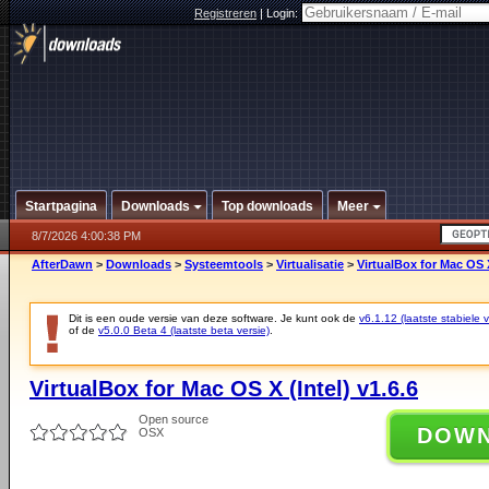
Registreren
|
Login:
Startpagina
Downloads
Top downloads
Meer
8/7/2026 4:00:38 PM
AfterDawn
>
Downloads
>
Systeemtools
>
Virtualisatie
>
VirtualBox for Mac OS X
Dit is een oude versie van deze software. Je kunt ook de
v6.1.12 (laatste stabiele v
of de
v5.0.0 Beta 4 (laatste beta versie)
.
VirtualBox for Mac OS X (Intel) v1.6.6
Open source
DOW
OSX