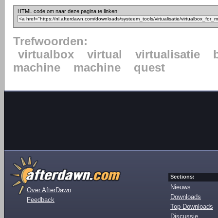
HTML code om naar deze pagina te linken:
Trefwoorden:
virtualbox
virtual
virtualisatie
machine
machine
quest
Sections:
Nieuws
Over AfterDawn
Downloads
Feedback
Top Downloads
Discussie