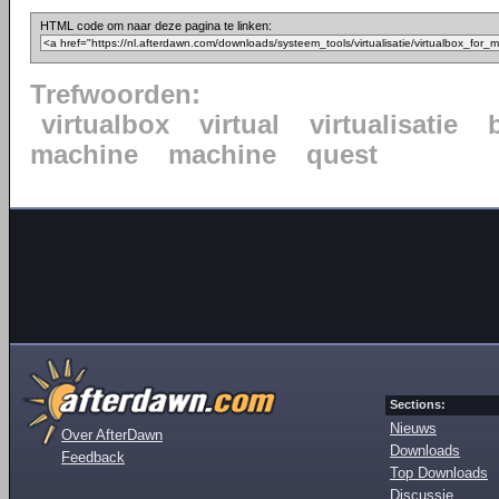
HTML code om naar deze pagina te linken:
Trefwoorden:
virtualbox
virtual
virtualisatie
machine
machine
quest
Sections:
Nieuws
Over AfterDawn
Downloads
Feedback
Top Downloads
Discussie