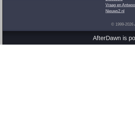
Vraag en Antwoo
Nieuws2.nl
© 1999-2026
AfterDawn is p