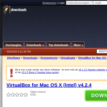
Registreren
|
Login:
Startpagina
Downloads
Top downloads
Meer
8/6/2026 8:21:36 PM
AfterDawn
>
Downloads
>
Systeemtools
>
Virtualisatie
>
VirtualBox for Mac OS X
Dit is een oude versie van deze software. Je kunt ook de
v6.1.12 (laatste stabiele v
of de
v5.0.0 Beta 4 (laatste beta versie)
.
VirtualBox for Mac OS X (Intel) v4.2.4
Open source
DOW
OSX