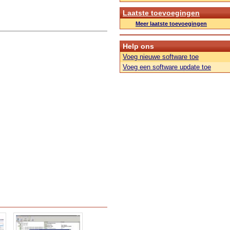
Laatste toevoegingen
Meer laatste toevoegingen
Help ons
Voeg nieuwe software toe
Voeg een software update toe