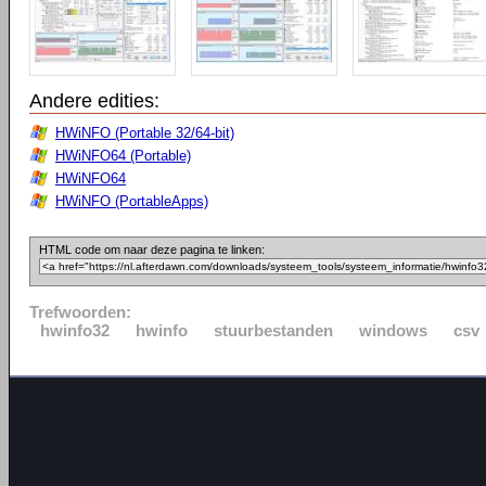
Andere edities:
HWiNFO (Portable 32/64-bit)
HWiNFO64 (Portable)
HWiNFO64
HWiNFO (PortableApps)
HTML code om naar deze pagina te linken:
Trefwoorden:
hwinfo32
hwinfo
stuurbestanden
windows
csv