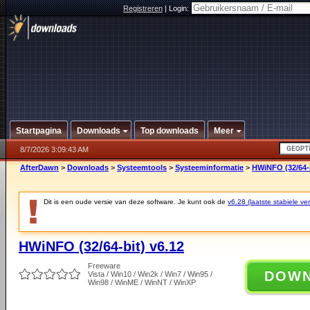
Registreren
|
Login:
Startpagina
Downloads
Top downloads
Meer
8/7/2026 3:09:43 AM
AfterDawn
>
Downloads
>
Systeemtools
>
Systeeminformatie
>
HWiNFO (32/64-b
Dit is een oude versie van deze software. Je kunt ook de
v6.28 (laatste stabiele ver
HWiNFO (32/64-bit) v6.12
Freeware
DOW
Vista / Win10 / Win2k / Win7 / Win95 /
Win98 / WinME / WinNT / WinXP