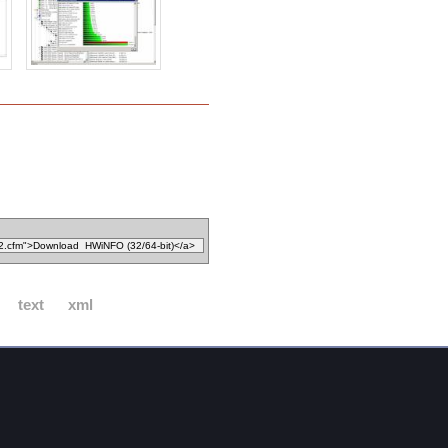
text
xml