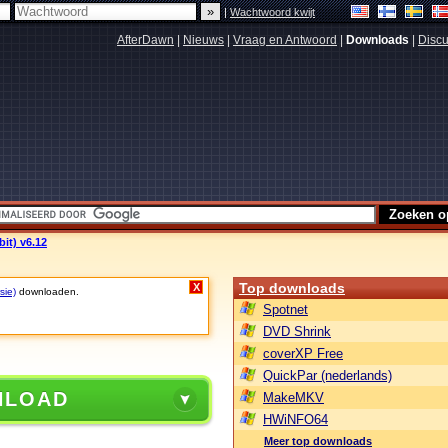
|
Wachtwoord kwijt
AfterDawn
|
Nieuws
|
Vraag en Antwoord
|
Downloads
|
Discu
it) v6.12
Top downloads
X
sie)
downloaden.
Spotnet
DVD Shrink
coverXP Free
QuickPar (nederlands)
NLOAD
MakeMKV
HWiNFO64
Meer top downloads