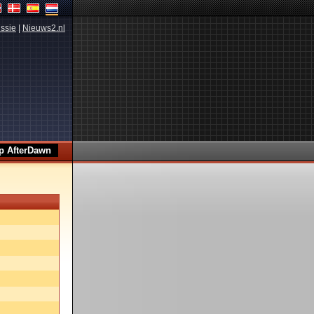
ssie
|
Nieuws2.nl