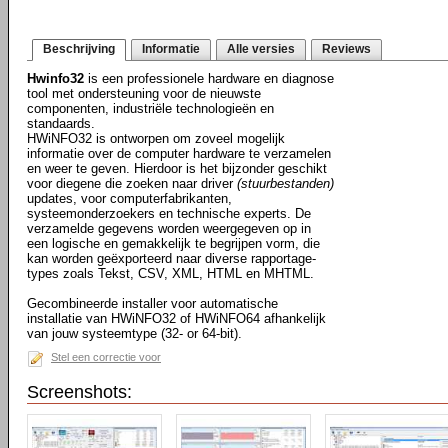
Beschrijving
Informatie
Alle versies
Reviews
Hwinfo32
is een professionele hardware en diagnose
tool met ondersteuning voor de nieuwste
componenten, industriële technologieën en
standaards.
HWiNFO32 is ontworpen om zoveel mogelijk
informatie over de computer hardware te verzamelen
en weer te geven. Hierdoor is het bijzonder geschikt
voor diegene die zoeken naar driver
(stuurbestanden)
updates, voor computerfabrikanten,
systeemonderzoekers en technische experts. De
verzamelde gegevens worden weergegeven op in
een logische en gemakkelijk te begrijpen vorm, die
kan worden geëxporteerd naar diverse rapportage-
types zoals Tekst, CSV, XML, HTML en MHTML.
Gecombineerde installer voor automatische
installatie van HWiNFO32 of HWiNFO64 afhankelijk
van jouw systeemtype (32- or 64-bit).
Stel een correctie voor
Screenshots: