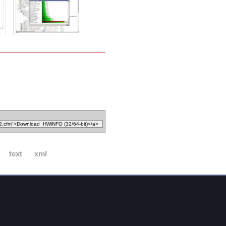
text
xml