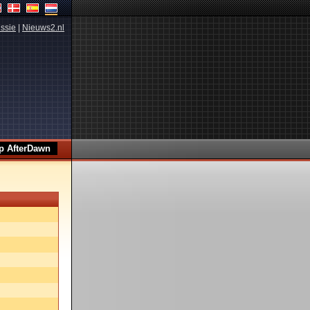
ssie
|
Nieuws2.nl