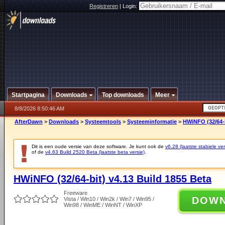
Registreren
|
Login:
Startpagina
Downloads
Top downloads
Meer
8/8/2026 8:50:46 AM
AfterDawn
>
Downloads
>
Systeemtools
>
Systeeminformatie
>
HWiNFO (32/64-b
Dit is een oude versie van deze software. Je kunt ook de
v6.28 (laatste stabiele ver
of de
v4.63 Build 2520 Beta (laatste beta versie)
.
HWiNFO (32/64-bit) v4.13 Build 1855 Beta
Freeware
DOW
Vista / Win10 / Win2k / Win7 / Win95 /
Win98 / WinME / WinNT / WinXP