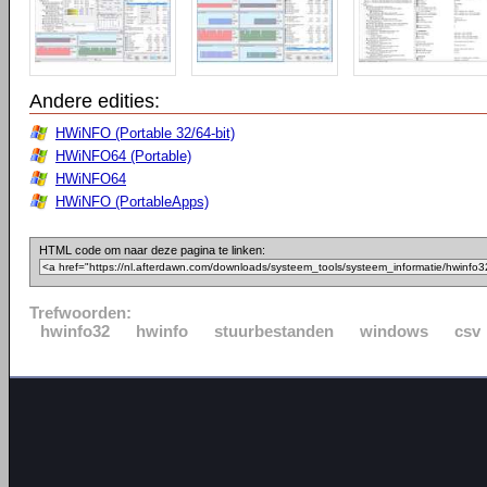
Andere edities:
HWiNFO (Portable 32/64-bit)
HWiNFO64 (Portable)
HWiNFO64
HWiNFO (PortableApps)
HTML code om naar deze pagina te linken:
Trefwoorden:
hwinfo32
hwinfo
stuurbestanden
windows
csv