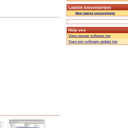
Laatste toevoegingen
Meer laatste toevoegingen
Help ons
Voeg nieuwe software toe
Voeg een software update toe