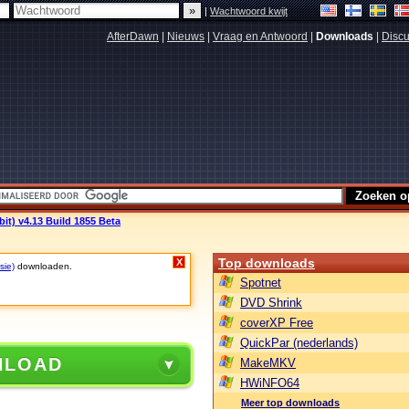
|
Wachtwoord kwijt
AfterDawn
|
Nieuws
|
Vraag en Antwoord
|
Downloads
|
Discu
it) v4.13 Build 1855 Beta
Top downloads
X
sie)
downloaden.
Spotnet
DVD Shrink
coverXP Free
QuickPar (nederlands)
NLOAD
MakeMKV
HWiNFO64
Meer top downloads