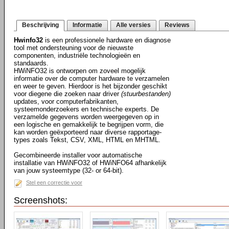
Beschrijving
Informatie
Alle versies
Reviews
Hwinfo32
is een professionele hardware en diagnose
tool met ondersteuning voor de nieuwste
componenten, industriële technologieën en
standaards.
HWiNFO32 is ontworpen om zoveel mogelijk
informatie over de computer hardware te verzamelen
en weer te geven. Hierdoor is het bijzonder geschikt
voor diegene die zoeken naar driver
(stuurbestanden)
updates, voor computerfabrikanten,
systeemonderzoekers en technische experts. De
verzamelde gegevens worden weergegeven op in
een logische en gemakkelijk te begrijpen vorm, die
kan worden geëxporteerd naar diverse rapportage-
types zoals Tekst, CSV, XML, HTML en MHTML.
Gecombineerde installer voor automatische
installatie van HWiNFO32 of HWiNFO64 afhankelijk
van jouw systeemtype (32- or 64-bit).
Stel een correctie voor
Screenshots: