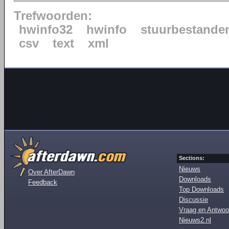
Trefwoorden:
hwinfo32
hwinfo
stuurbestande
csv
text
xml
Sections:
Nieuws
Over AfterDawn
Downloads
Feedback
Top Downloads
Discussie
Vraag en Antwoo
Nieuws2.nl