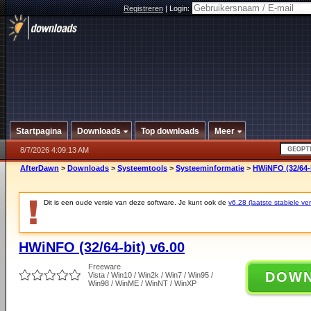
Registreren
|
Login:
Startpagina
Downloads
Top downloads
Meer
8/7/2026 4:09:13 AM
AfterDawn
>
Downloads
>
Systeemtools
>
Systeeminformatie
>
HWiNFO (32/64-b
Dit is een oude versie van deze software. Je kunt ook de
v6.28 (laatste stabiele ver
HWiNFO (32/64-bit) v6.00
Freeware
DOW
Vista / Win10 / Win2k / Win7 / Win95 /
Win98 / WinME / WinNT / WinXP