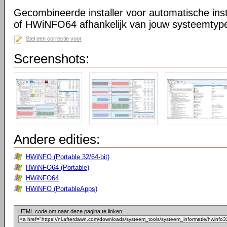
Gecombineerde installer voor automatische in
of HWiNFO64 afhankelijk van jouw systeemtype 
Stel een correctie voor
Screenshots:
Andere edities:
HWiNFO (Portable 32/64-bit)
HWiNFO64 (Portable)
HWiNFO64
HWiNFO (PortableApps)
HTML code om naar deze pagina te linken: