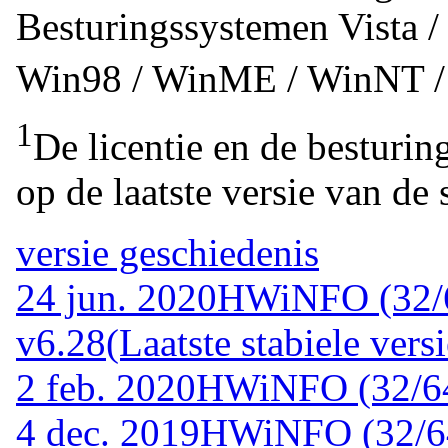
Besturingssystemen
Vista 
Win98 / WinME / WinNT 
1
De licentie en de besturin
op de laatste versie van de 
versie geschiedenis
24 jun. 2020
HWiNFO (32/6
v6.28
(Laatste stabiele versi
2 feb. 2020
HWiNFO (32/64
4 dec. 2019
HWiNFO (32/64