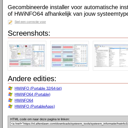
Gecombineerde installer voor automatische in
of HWiNFO64 afhankelijk van jouw systeemtype 
Stel een correctie voor
Screenshots:
Andere edities:
HWiNFO (Portable 32/64-bit)
HWiNFO64 (Portable)
HWiNFO64
HWiNFO (PortableApps)
HTML code om naar deze pagina te linken: