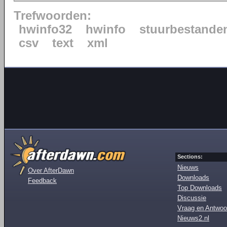
Trefwoorden:
hwinfo32
hwinfo
stuurbestande
csv
text
xml
Sections:
Nieuws
Over AfterDawn
Downloads
Feedback
Top Downloads
Discussie
Vraag en Antwoo
Nieuws2.nl