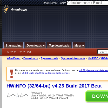
Registreren
|
Login:
Startpagina
Downloads
Top downloads
Meer
8/7/2026 3:11:28 PM
AfterDawn
>
Downloads
>
Systeemtools
>
Systeeminformatie
>
HWiNFO (32/64-b
Dit is een oude versie van deze software. Je kunt ook de
v6.28 (laatste stabiele ver
of de
v4.63 Build 2520 Beta (laatste beta versie)
.
HWiNFO (32/64-bit) v4.25 Build 2017 Beta
Freeware
DOW
Vista / Win10 / Win2k / Win7 / Win95 /
Win98 / WinME / WinNT / WinXP