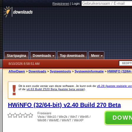
Registreren
|
Login:
Startpagina
Downloads
Top downloads
Meer
8/10/2026 8:58:51 AM
AfterDawn
>
Downloads
>
Systeemtools
>
Systeeminformatie
>
HWiNFO (32/64-b
Dit is een oude versie van deze software. Je kunt ook de
v6.28 (laatste stabiele ver
of de
v4.63 Build 2520 Beta (laatste beta versie)
.
HWiNFO (32/64-bit) v2.40 Build 270 Beta
Freeware
DOW
Vista / Win10 / Win2k / Win7 / Win95 /
Win98 / WinME / WinNT / WinXP