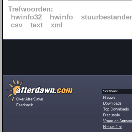
Trefwoorden:
hwinfo32
hwinfo
stuurbestande
csv
text
xml
Sections:
Nieuws
Over AfterDawn
Downloads
Feedback
Top Downloads
Discussie
Vraag en Antwoo
Nieuws2.nl