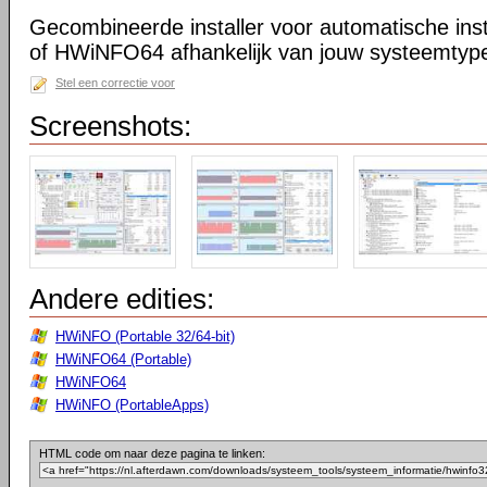
Gecombineerde installer voor automatische in
of HWiNFO64 afhankelijk van jouw systeemtype 
Stel een correctie voor
Screenshots:
Andere edities:
HWiNFO (Portable 32/64-bit)
HWiNFO64 (Portable)
HWiNFO64
HWiNFO (PortableApps)
HTML code om naar deze pagina te linken: