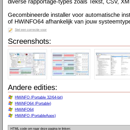
diverse rapportage-types zoals Tekst, CSV, 
Gecombineerde installer voor automatische in
of HWiNFO64 afhankelijk van jouw systeemtype 
Stel een correctie voor
Screenshots:
Andere edities:
HWiNFO (Portable 32/64-bit)
HWiNFO64 (Portable)
HWiNFO64
HWiNFO (PortableApps)
HTML code om naar deze pagina te linken: