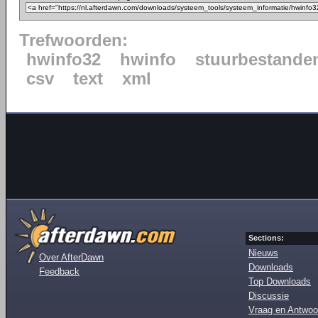
Trefwoorden:
hwinfo32
hwinfo
stuurbestande
csv
text
xml
Sections:
Nieuws
Over AfterDawn
Downloads
Feedback
Top Downloads
Discussie
Vraag en Antwoo