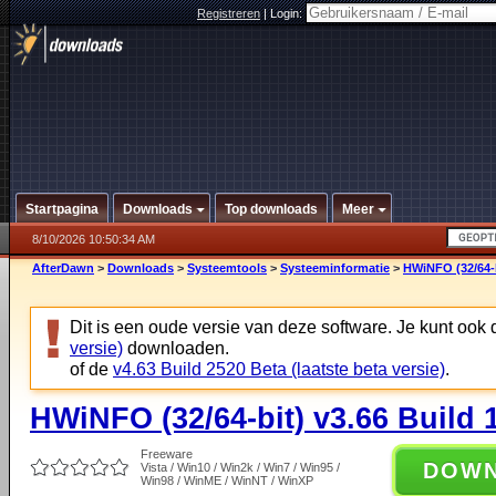
Registreren
|
Login:
Startpagina
Downloads
Top downloads
Meer
8/10/2026 10:50:34 AM
AfterDawn
>
Downloads
>
Systeemtools
>
Systeeminformatie
>
HWiNFO (32/64-b
Dit is een oude versie van deze software. Je kunt ook
versie)
downloaden.
of de
v4.63 Build 2520 Beta (laatste beta versie)
.
HWiNFO (32/64-bit) v3.66 Build 
Freeware
DOW
Vista / Win10 / Win2k / Win7 / Win95 /
Win98 / WinME / WinNT / WinXP