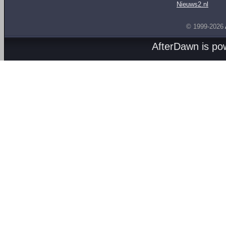
Nieuws2.nl
© 1999-2026
AfterDawn is p