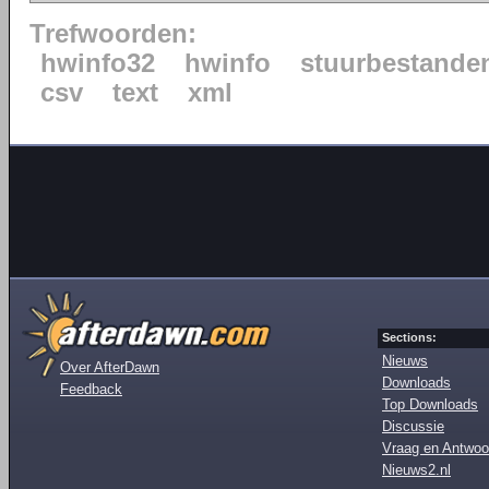
Trefwoorden:
hwinfo32
hwinfo
stuurbestande
csv
text
xml
Sections:
Nieuws
Over AfterDawn
Downloads
Feedback
Top Downloads
Discussie
Vraag en Antwoo
Nieuws2.nl