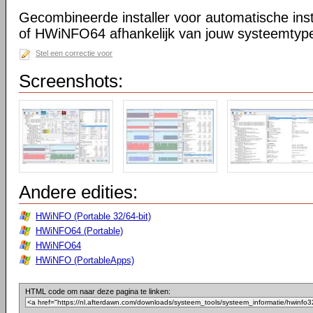
Gecombineerde installer voor automatische in
of HWiNFO64 afhankelijk van jouw systeemtype 
Stel een correctie voor
Screenshots:
Andere edities:
HWiNFO (Portable 32/64-bit)
HWiNFO64 (Portable)
HWiNFO64
HWiNFO (PortableApps)
HTML code om naar deze pagina te linken: