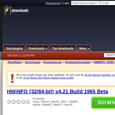
Registreren
|
Login:
Startpagina
Downloads
Top downloads
Meer
8/8/2026 11:15:56 PM
AfterDawn
>
Downloads
>
Systeemtools
>
Systeeminformatie
>
HWiNFO (32/64-b
Dit is een oude versie van deze software. Je kunt ook de
v6.28 (laatste stabiele ver
of de
v4.63 Build 2520 Beta (laatste beta versie)
.
HWiNFO (32/64-bit) v4.21 Build 1965 Beta
Freeware
DOW
Vista / Win10 / Win2k / Win7 / Win95 /
Win98 / WinME / WinNT / WinXP