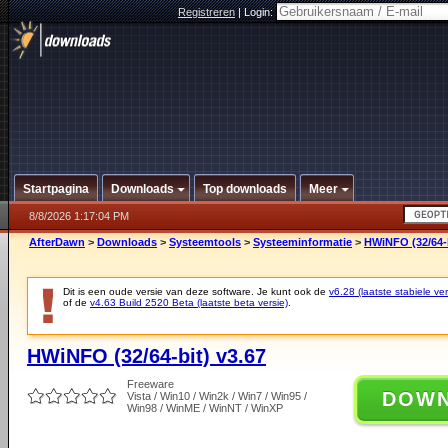
Registreren
|
Login:
Startpagina
Downloads
Top downloads
Meer
8/8/2026 1:17:04 PM
AfterDawn
>
Downloads
>
Systeemtools
>
Systeeminformatie
>
HWiNFO (32/64-b
Dit is een oude versie van deze software. Je kunt ook de
v6.28 (laatste stabiele ver
of de
v4.63 Build 2520 Beta (laatste beta versie)
.
HWiNFO (32/64-bit) v3.67
Freeware
DOW
Vista / Win10 / Win2k / Win7 / Win95 /
Win98 / WinME / WinNT / WinXP