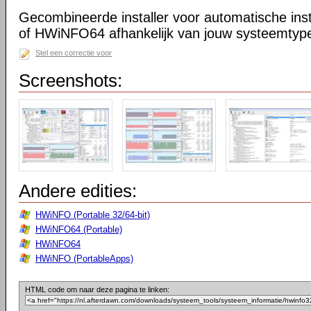
Gecombineerde installer voor automatische in
of HWiNFO64 afhankelijk van jouw systeemtype 
Stel een correctie voor
Screenshots:
Andere edities:
HWiNFO (Portable 32/64-bit)
HWiNFO64 (Portable)
HWiNFO64
HWiNFO (PortableApps)
HTML code om naar deze pagina te linken: