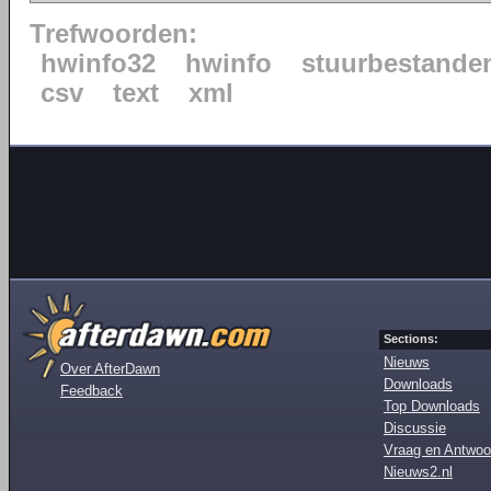
Trefwoorden:
hwinfo32
hwinfo
stuurbestande
csv
text
xml
Sections:
Nieuws
Over AfterDawn
Downloads
Feedback
Top Downloads
Discussie
Vraag en Antwoo
Nieuws2.nl