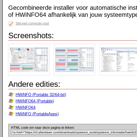
Gecombineerde installer voor automatische in
of HWiNFO64 afhankelijk van jouw systeemtype 
Stel een correctie voor
Screenshots:
Andere edities:
HWiNFO (Portable 32/64-bit)
HWiNFO64 (Portable)
HWiNFO64
HWiNFO (PortableApps)
HTML code om naar deze pagina te linken: