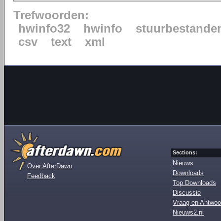
Trefwoorden:
hwinfo32
hwinfo
stuurbestande
csv
text
xml
Sections:
Nieuws
Over AfterDawn
Downloads
Feedback
Top Downloads
Discussie
Vraag en Antwoo
Nieuws2.nl