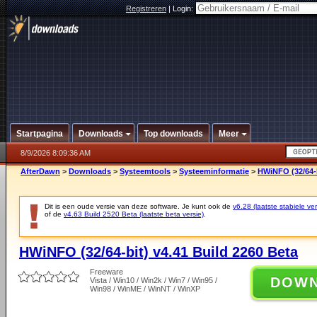
Registreren
|
Login:
Startpagina
Downloads
Top downloads
Meer
8/9/2026 8:09:36 AM
AfterDawn
>
Downloads
>
Systeemtools
>
Systeeminformatie
>
HWiNFO (32/64-b
Dit is een oude versie van deze software. Je kunt ook de
v6.28 (laatste stabiele ver
of de
v4.63 Build 2520 Beta (laatste beta versie)
.
HWiNFO (32/64-bit) v4.41 Build 2260 Beta
Freeware
DOW
Vista / Win10 / Win2k / Win7 / Win95 /
Win98 / WinME / WinNT / WinXP