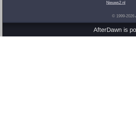
Nieuws2.nl
© 1999-2026
AfterDawn is p