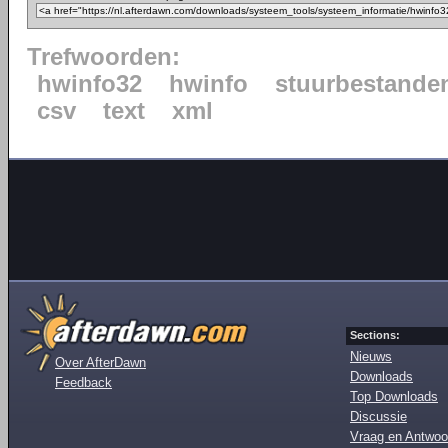
Trefwoorden:
hwinfo32
hwinfo
stuurbestande
csv
text
xml
Sections:
Nieuws
Over AfterDawn
Downloads
Feedback
Top Downloads
Discussie
Vraag en Antwoo