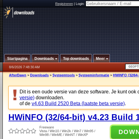
Registreren
|
Login:
Startpagina
Downloads
Top downloads
Meer
8/6/2026 7:48:30 AM
AfterDawn
>
Downloads
>
Systeemtools
>
Systeeminformatie
>
HWiNFO (32/64-b
Dit is een oude versie van deze software. Je kunt ook
versie)
downloaden.
of de
v4.63 Build 2520 Beta (laatste beta versie)
.
HWiNFO (32/64-bit) v4.23 Build 
Freeware
DOW
Vista / Win10 / Win2k / Win7 / Win95 /
Win98 / WinME / WinNT / WinXP