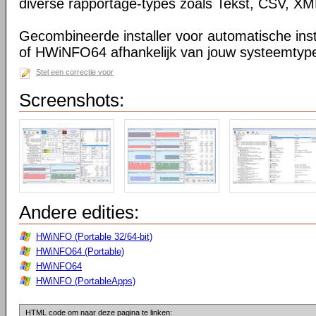
diverse rapportage-types zoals Tekst, CSV, 
Gecombineerde installer voor automatische in
of HWiNFO64 afhankelijk van jouw systeemtype 
Stel een correctie voor
Screenshots:
Andere edities:
HWiNFO (Portable 32/64-bit)
HWiNFO64 (Portable)
HWiNFO64
HWiNFO (PortableApps)
HTML code om naar deze pagina te linken: