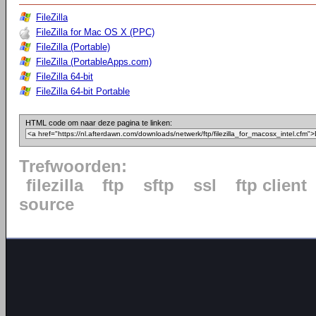
FileZilla
FileZilla for Mac OS X (PPC)
FileZilla (Portable)
FileZilla (PortableApps.com)
FileZilla 64-bit
FileZilla 64-bit Portable
HTML code om naar deze pagina te linken:
Trefwoorden:
filezilla
ftp
sftp
ssl
ftp client
source