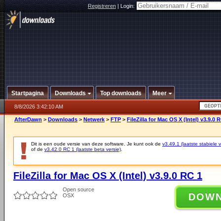
Registreren
|
Login:
Startpagina
Downloads
Top downloads
Meer
8/8/2026 3:42:10 AM
AfterDawn
>
Downloads
>
Netwerk
>
FTP
>
FileZilla for Mac OS X (Intel) v3.9.0 
Dit is een oude versie van deze software. Je kunt ook de
v3.49.1 (laatste stabiele v
of de
v3.42.0 RC 1 (laatste beta versie)
.
FileZilla for Mac OS X (Intel) v3.9.0 RC 1
Open source
DOW
OSX