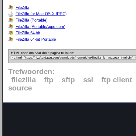
FileZilla
FileZilla for Mac OS X (PPC)
FileZilla (Portable)
FileZilla (PortableApps.com)
FileZilla 64-bit
FileZilla 64-bit Portable
HTML code om naar deze pagina te linken:
Trefwoorden:
filezilla
ftp
sftp
ssl
ftp client
source