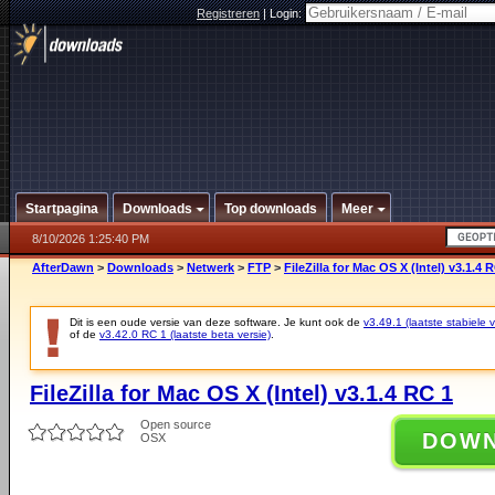
Registreren
|
Login:
Startpagina
Downloads
Top downloads
Meer
8/10/2026 1:25:40 PM
AfterDawn
>
Downloads
>
Netwerk
>
FTP
>
FileZilla for Mac OS X (Intel) v3.1.4 
Dit is een oude versie van deze software. Je kunt ook de
v3.49.1 (laatste stabiele v
of de
v3.42.0 RC 1 (laatste beta versie)
.
FileZilla for Mac OS X (Intel) v3.1.4 RC 1
Open source
DOW
OSX