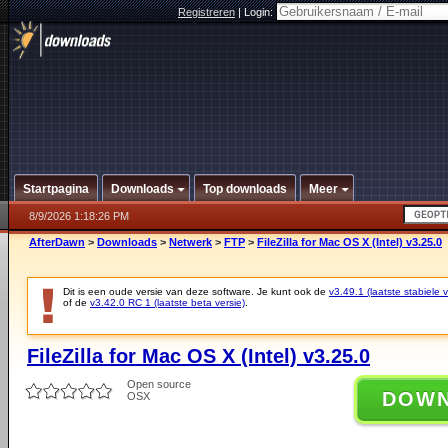
Registreren
|
Login:
Startpagina
Downloads
Top downloads
Meer
8/9/2026 1:18:26 PM
AfterDawn
>
Downloads
>
Netwerk
>
FTP
>
FileZilla for Mac OS X (Intel) v3.25.0
Dit is een oude versie van deze software. Je kunt ook de
v3.49.1 (laatste stabiele v
of de
v3.42.0 RC 1 (laatste beta versie)
.
FileZilla for Mac OS X (Intel) v3.25.0
Open source
DOW
OSX