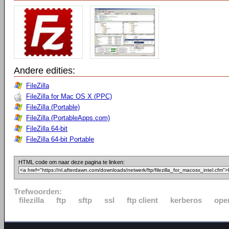
Andere edities:
FileZilla
FileZilla for Mac OS X (PPC)
FileZilla (Portable)
FileZilla (PortableApps.com)
FileZilla 64-bit
FileZilla 64-bit Portable
HTML code om naar deze pagina te linken:
Trefwoorden:
filezilla
ftp
sftp
ssl
ftp client
kerberos
ope