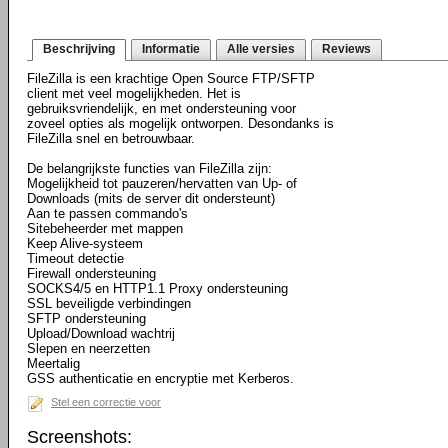
Beschrijving
Informatie
Alle versies
Reviews
FileZilla is een krachtige Open Source FTP/SFTP
client met veel mogelijkheden. Het is
gebruiksvriendelijk, en met ondersteuning voor
zoveel opties als mogelijk ontworpen. Desondanks is
FileZilla snel en betrouwbaar.
De belangrijkste functies van FileZilla zijn:
Mogelijkheid tot pauzeren/hervatten van Up- of
Downloads (mits de server dit ondersteunt)
Aan te passen commando's
Sitebeheerder met mappen
Keep Alive-systeem
Timeout detectie
Firewall ondersteuning
SOCKS4/5 en HTTP1.1 Proxy ondersteuning
SSL beveiligde verbindingen
SFTP ondersteuning
Upload/Download wachtrij
Slepen en neerzetten
Meertalig
GSS authenticatie en encryptie met Kerberos.
Stel een correctie voor
Screenshots: