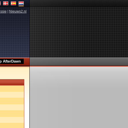
ssie
|
Nieuws2.nl