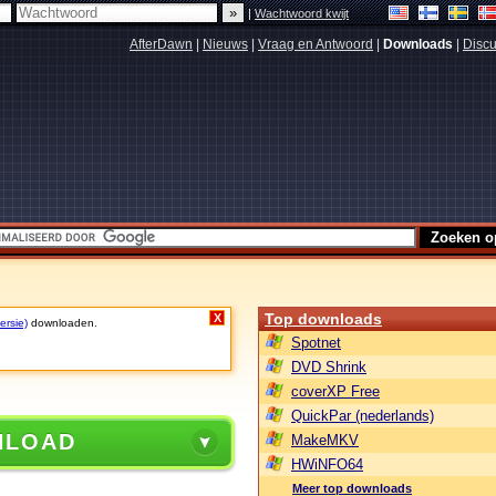
|
Wachtwoord kwijt
AfterDawn
|
Nieuws
|
Vraag en Antwoord
|
Downloads
|
Discu
Top downloads
X
ersie)
downloaden.
Spotnet
DVD Shrink
coverXP Free
QuickPar (nederlands)
NLOAD
MakeMKV
HWiNFO64
Meer top downloads