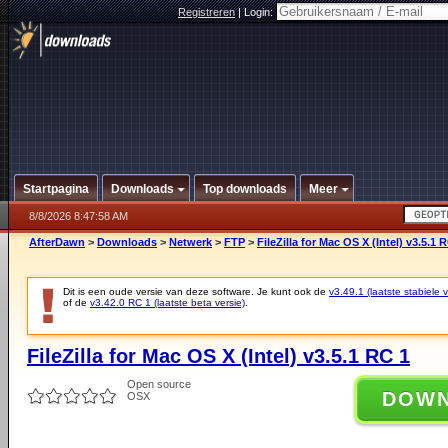
Registreren
|
Login:
Startpagina
Downloads
Top downloads
Meer
8/8/2026 8:47:58 AM
AfterDawn
>
Downloads
>
Netwerk
>
FTP
>
FileZilla for Mac OS X (Intel) v3.5.1 
Dit is een oude versie van deze software. Je kunt ook de
v3.49.1 (laatste stabiele v
of de
v3.42.0 RC 1 (laatste beta versie)
.
FileZilla for Mac OS X (Intel) v3.5.1 RC 1
Open source
DOW
OSX