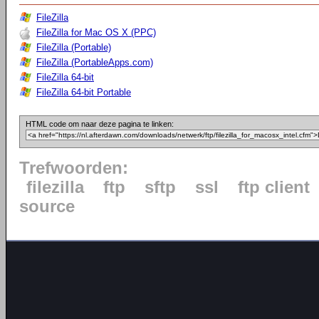
FileZilla
FileZilla for Mac OS X (PPC)
FileZilla (Portable)
FileZilla (PortableApps.com)
FileZilla 64-bit
FileZilla 64-bit Portable
HTML code om naar deze pagina te linken:
Trefwoorden:
filezilla
ftp
sftp
ssl
ftp client
source