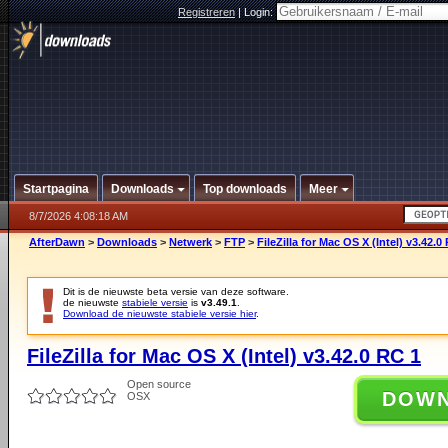
Registreren
|
Login:
Startpagina
Downloads
Top downloads
Meer
8/7/2026 4:08:18 AM
AfterDawn
>
Downloads
>
Netwerk
>
FTP
>
FileZilla for Mac OS X (Intel) v3.42.0
Dit is de nieuwste beta versie van deze software.
de nieuwste
stabiele versie
is
v3.49.1
.
Download de nieuwste stabiele versie hier
.
FileZilla for Mac OS X (Intel) v3.42.0 RC 1
Open source
DOW
OSX