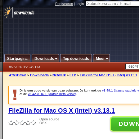
Registreren
|
Login:
Startpagina
Downloads
Top downloads
Meer
8/7/2026 3:26:45 PM
AfterDawn
>
Downloads
>
Netwerk
>
FTP
>
FileZilla for Mac OS X (Intel) v3.13.1
Dit is een oude versie van deze software. Je kunt ook de
v3.49.1 (laatste stabiele v
of de
v3.42.0 RC 1 (laatste beta versie)
.
FileZilla for Mac OS X (Intel) v3.13.1
Open source
DOW
OSX