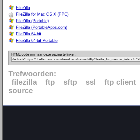
FileZilla
FileZilla for Mac OS X (PPC)
FileZilla (Portable)
FileZilla (PortableApps.com)
FileZilla 64-bit
FileZilla 64-bit Portable
HTML code om naar deze pagina te linken:
Trefwoorden:
filezilla
ftp
sftp
ssl
ftp client
source