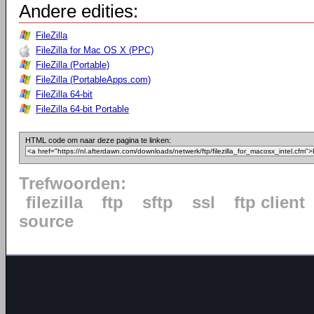
Andere edities:
FileZilla
FileZilla for Mac OS X (PPC)
FileZilla (Portable)
FileZilla (PortableApps.com)
FileZilla 64-bit
FileZilla 64-bit Portable
HTML code om naar deze pagina te linken:
Trefwoorden:
filezilla
ftp
sftp
ssl
ftp client
source