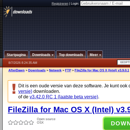
Registreren
|
Login:
Startpagina
Downloads
Top downloads
Meer
8/7/2026 8:24:35 AM
AfterDawn
>
Downloads
>
Netwerk
>
FTP
>
FileZilla for Mac OS X (Intel) v3.9.0.1
Dit is een oude versie van deze software. Je kunt ook
versie)
downloaden.
of de
v3.42.0 RC 1 (laatste beta versie)
.
FileZilla for Mac OS X (Intel) v3.
Open source
DOW
OSX