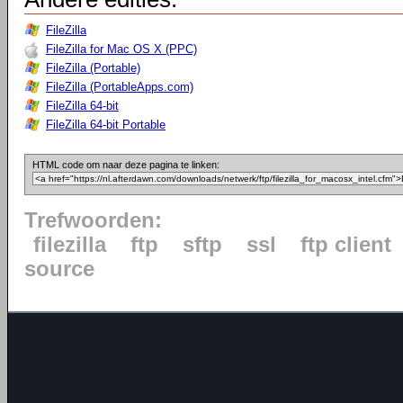
FileZilla
FileZilla for Mac OS X (PPC)
FileZilla (Portable)
FileZilla (PortableApps.com)
FileZilla 64-bit
FileZilla 64-bit Portable
HTML code om naar deze pagina te linken:
Trefwoorden:
filezilla
ftp
sftp
ssl
ftp client
source