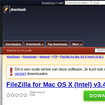
Registreren
|
Login:
Startpagina
Downloads
Top downloads
Meer
8/8/2026 12:43:12 AM
AfterDawn
>
Downloads
>
Netwerk
>
FTP
>
FileZilla for Mac OS X (Intel) v3.42.1
Dit is een oude versie van deze software. Je kunt ook
versie)
downloaden.
FileZilla for Mac OS X (Intel) v3.
Open source
DOW
OSX