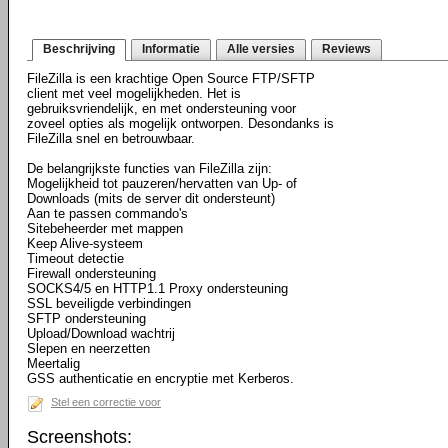
Beschrijving
Informatie
Alle versies
Reviews
FileZilla is een krachtige Open Source FTP/SFTP
client met veel mogelijkheden. Het is
gebruiksvriendelijk, en met ondersteuning voor
zoveel opties als mogelijk ontworpen. Desondanks is
FileZilla snel en betrouwbaar.
De belangrijkste functies van FileZilla zijn:
Mogelijkheid tot pauzeren/hervatten van Up- of
Downloads (mits de server dit ondersteunt)
Aan te passen commando's
Sitebeheerder met mappen
Keep Alive-systeem
Timeout detectie
Firewall ondersteuning
SOCKS4/5 en HTTP1.1 Proxy ondersteuning
SSL beveiligde verbindingen
SFTP ondersteuning
Upload/Download wachtrij
Slepen en neerzetten
Meertalig
GSS authenticatie en encryptie met Kerberos.
Stel een correctie voor
Screenshots: