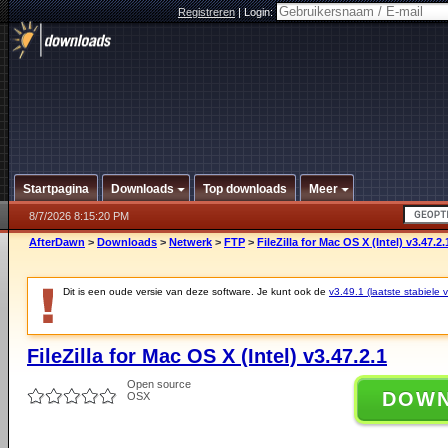
Registreren
|
Login:
Startpagina
Downloads
Top downloads
Meer
8/7/2026 8:15:20 PM
AfterDawn
>
Downloads
>
Netwerk
>
FTP
>
FileZilla for Mac OS X (Intel) v3.47.2.
Dit is een oude versie van deze software. Je kunt ook de
v3.49.1 (laatste stabiele v
FileZilla for Mac OS X (Intel) v3.47.2.1
Open source
DOW
OSX