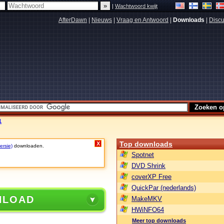
|
Wachtwoord kwijt
AfterDawn
|
Nieuws
|
Vraag en Antwoord
|
Downloads
|
Discu
1
Top downloads
X
ersie)
downloaden.
Spotnet
DVD Shrink
coverXP Free
QuickPar (nederlands)
NLOAD
MakeMKV
HWiNFO64
Meer top downloads