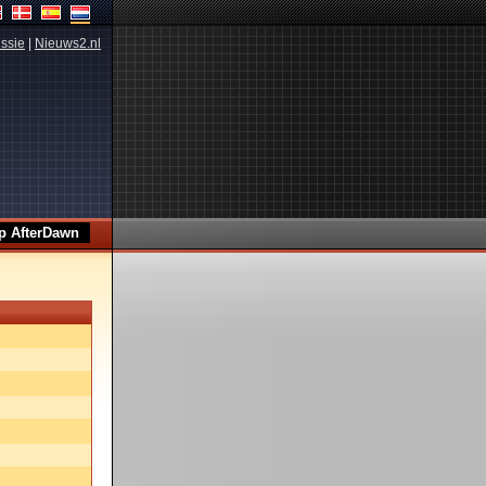
ssie
|
Nieuws2.nl