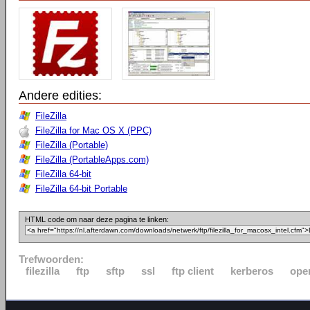
Andere edities:
FileZilla
FileZilla for Mac OS X (PPC)
FileZilla (Portable)
FileZilla (PortableApps.com)
FileZilla 64-bit
FileZilla 64-bit Portable
HTML code om naar deze pagina te linken:
Trefwoorden:
filezilla
ftp
sftp
ssl
ftp client
kerberos
ope