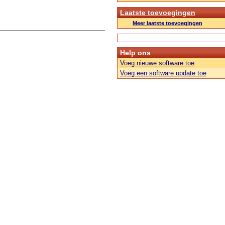
Laatste toevoegingen
Meer laatste toevoegingen
Help ons
Voeg nieuwe software toe
Voeg een software update toe