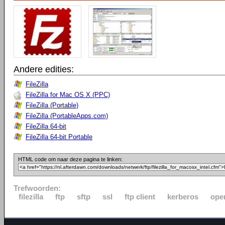
Andere edities:
FileZilla
FileZilla for Mac OS X (PPC)
FileZilla (Portable)
FileZilla (PortableApps.com)
FileZilla 64-bit
FileZilla 64-bit Portable
HTML code om naar deze pagina te linken:
Trefwoorden:
filezilla
ftp
sftp
ssl
ftp client
kerberos
ope