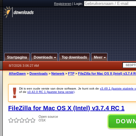
Registreren
|
Login:
Startpagina
Downloads
Top downloads
Meer
8/7/2026 3:06:27 AM
AfterDawn
>
Downloads
>
Netwerk
>
FTP
>
FileZilla for Mac OS X (Intel) v3.7.4 
Dit is een oude versie van deze software. Je kunt ook de
v3.49.1 (laatste stabiele v
of de
v3.42.0 RC 1 (laatste beta versie)
.
FileZilla for Mac OS X (Intel) v3.7.4 RC 1
Open source
DOW
OSX