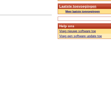
Laatste toevoegingen
Meer laatste toevoegingen
Help ons
Voeg nieuwe software toe
Voeg een software update toe