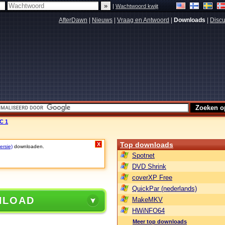
|
Wachtwoord kwijt
AfterDawn
|
Nieuws
|
Vraag en Antwoord
|
Downloads
|
Discu
RC 1
Top downloads
X
ersie)
downloaden.
Spotnet
DVD Shrink
coverXP Free
QuickPar (nederlands)
NLOAD
MakeMKV
HWiNFO64
Meer top downloads