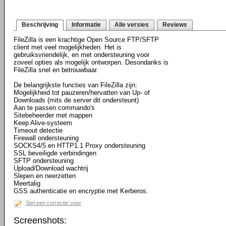
Beschrijving
Informatie
Alle versies
Reviews
FileZilla is een krachtige Open Source FTP/SFTP
client met veel mogelijkheden. Het is
gebruiksvriendelijk, en met ondersteuning voor
zoveel opties als mogelijk ontworpen. Desondanks is
FileZilla snel en betrouwbaar.
De belangrijkste functies van FileZilla zijn:
Mogelijkheid tot pauzeren/hervatten van Up- of
Downloads (mits de server dit ondersteunt)
Aan te passen commando's
Sitebeheerder met mappen
Keep Alive-systeem
Timeout detectie
Firewall ondersteuning
SOCKS4/5 en HTTP1.1 Proxy ondersteuning
SSL beveiligde verbindingen
SFTP ondersteuning
Upload/Download wachtrij
Slepen en neerzetten
Meertalig
GSS authenticatie en encryptie met Kerberos.
Stel een correctie voor
Screenshots: