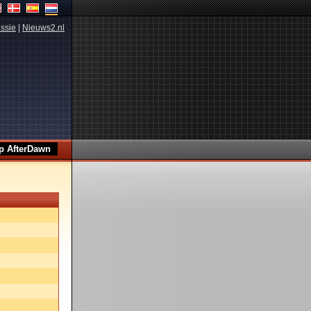
ssie
|
Nieuws2.nl