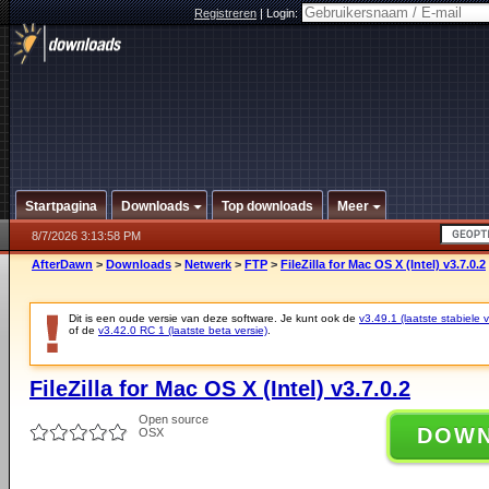
Registreren
|
Login:
Startpagina
Downloads
Top downloads
Meer
8/7/2026 3:13:58 PM
AfterDawn
>
Downloads
>
Netwerk
>
FTP
>
FileZilla for Mac OS X (Intel) v3.7.0.2
Dit is een oude versie van deze software. Je kunt ook de
v3.49.1 (laatste stabiele v
of de
v3.42.0 RC 1 (laatste beta versie)
.
FileZilla for Mac OS X (Intel) v3.7.0.2
Open source
DOW
OSX