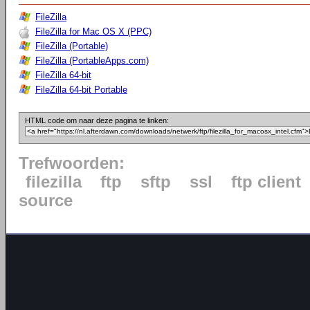
FileZilla
FileZilla for Mac OS X (PPC)
FileZilla (Portable)
FileZilla (PortableApps.com)
FileZilla 64-bit
FileZilla 64-bit Portable
HTML code om naar deze pagina te linken:
Trefwoorden:
filezilla
ftp
sftp
ssl
ftp client
source