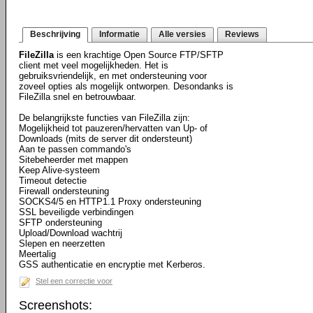
Beschrijving
Informatie
Alle versies
Reviews
FileZilla
is een krachtige Open Source FTP/SFTP
client met veel mogelijkheden. Het is
gebruiksvriendelijk, en met ondersteuning voor
zoveel opties als mogelijk ontworpen. Desondanks is
FileZilla snel en betrouwbaar.
De belangrijkste functies van FileZilla zijn:
Mogelijkheid tot pauzeren/hervatten van Up- of
Downloads (mits de server dit ondersteunt)
Aan te passen commando's
Sitebeheerder met mappen
Keep Alive-systeem
Timeout detectie
Firewall ondersteuning
SOCKS4/5 en HTTP1.1 Proxy ondersteuning
SSL beveiligde verbindingen
SFTP ondersteuning
Upload/Download wachtrij
Slepen en neerzetten
Meertalig
GSS authenticatie en encryptie met Kerberos.
Stel een correctie voor
Screenshots: