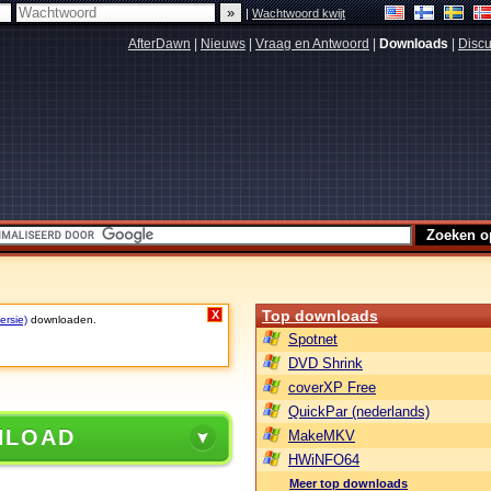
|
Wachtwoord kwijt
AfterDawn
|
Nieuws
|
Vraag en Antwoord
|
Downloads
|
Discu
Top downloads
X
ersie)
downloaden.
Spotnet
DVD Shrink
coverXP Free
QuickPar (nederlands)
NLOAD
MakeMKV
HWiNFO64
Meer top downloads