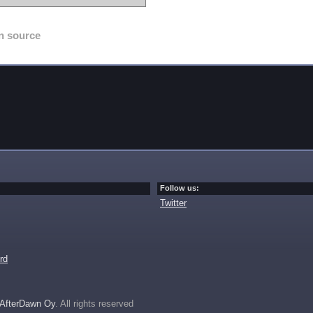
n source
Follow us:
Twitter
rd
AfterDawn Oy
. All rights reserved