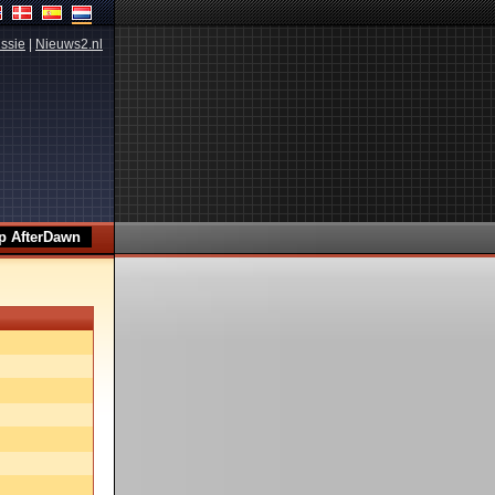
ssie
|
Nieuws2.nl