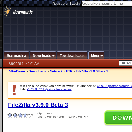
Registreren
|
Login:
Startpagina
Downloads
Top downloads
Meer
8/9/2026 11:40:01 AM
AfterDawn
>
Downloads
>
Netwerk
>
FTP
>
FileZilla v3.9.0 Beta 3
Dit is een oude versie van deze software. Je kunt ook de
v3.52.2 (laatste stabiele v
of de
v3.42.0 RC 1 (laatste beta versie)
.
FileZilla v3.9.0 Beta 3
Open source
DOW
Vista / Win10 / Win7 / Win8 / WinXP