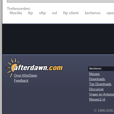
Trefwoorden:
filezilla
ftp
sftp
ssl
ftp client
kerberos
ope
Sections:
Nieuws
Over AfterDawn
Downloads
Feedback
Top Downloads
Discussie
Vraag en Antwoo
Nieuws2.nl
© 1999-2026