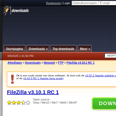
Registreren
|
Login:
Startpagina
Downloads
Top downloads
Meer
8/8/2026 1:41:56 PM
AfterDawn
>
Downloads
>
Netwerk
>
FTP
>
FileZilla v3.10.1 RC 1
Dit is een oude versie van deze software. Je kunt ook de
v3.52.2 (laatste stabiele v
of de
v3.42.0 RC 1 (laatste beta versie)
.
FileZilla v3.10.1 RC 1
Open source
DOW
Vista / Win10 / Win7 / Win8 / WinXP