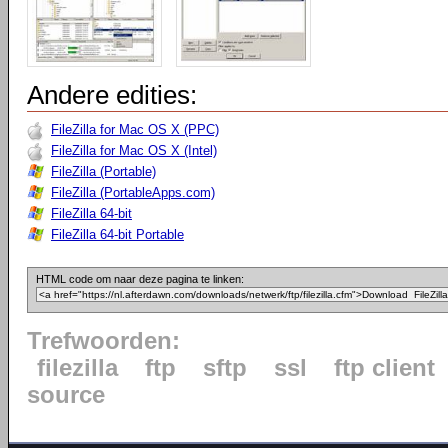
Andere edities:
FileZilla for Mac OS X (PPC)
FileZilla for Mac OS X (Intel)
FileZilla (Portable)
FileZilla (PortableApps.com)
FileZilla 64-bit
FileZilla 64-bit Portable
HTML code om naar deze pagina te linken:
Trefwoorden:
filezilla
ftp
sftp
ssl
ftp client
source