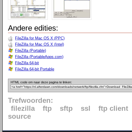
Andere edities:
FileZilla for Mac OS X (PPC)
FileZilla for Mac OS X (Intel)
FileZilla (Portable)
FileZilla (PortableApps.com)
FileZilla 64-bit
FileZilla 64-bit Portable
HTML code om naar deze pagina te linken:
Trefwoorden:
filezilla
ftp
sftp
ssl
ftp client
source