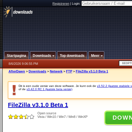
Registreren
|
Login:
Startpagina
Downloads
Top downloads
Meer
8/6/2026 9:06:55 PM
AfterDawn
>
Downloads
>
Netwerk
>
FTP
>
FileZilla v3.1.0 Beta 1
Dit is een oude versie van deze software. Je kunt ook de
v3.52.2 (laatste stabiele v
of de
v3.42.0 RC 1 (laatste beta versie)
.
FileZilla v3.1.0 Beta 1
Open source
DOW
Vista / Win10 / Win7 / Win8 / WinXP