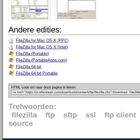
Andere edities:
FileZilla for Mac OS X (PPC)
FileZilla for Mac OS X (Intel)
FileZilla (Portable)
FileZilla (PortableApps.com)
FileZilla 64-bit
FileZilla 64-bit Portable
HTML code om naar deze pagina te linken:
Trefwoorden:
filezilla
ftp
sftp
ssl
ftp client
source