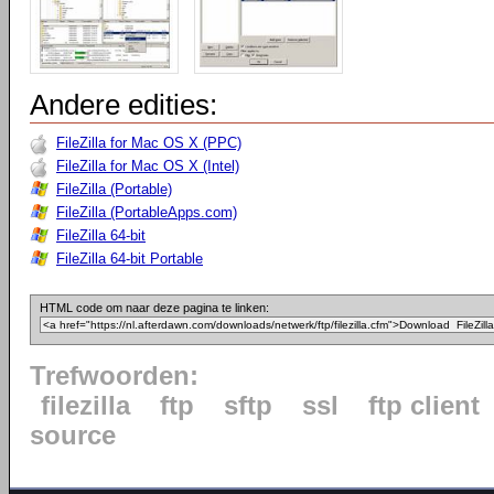
Andere edities:
FileZilla for Mac OS X (PPC)
FileZilla for Mac OS X (Intel)
FileZilla (Portable)
FileZilla (PortableApps.com)
FileZilla 64-bit
FileZilla 64-bit Portable
HTML code om naar deze pagina te linken:
Trefwoorden:
filezilla
ftp
sftp
ssl
ftp client
source