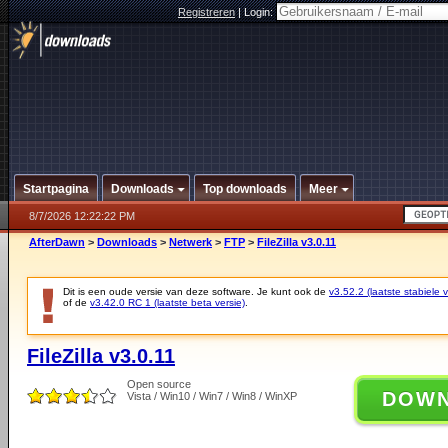
Registreren
|
Login:
Startpagina
Downloads
Top downloads
Meer
8/7/2026 12:22:22 PM
AfterDawn
>
Downloads
>
Netwerk
>
FTP
>
FileZilla v3.0.11
Dit is een oude versie van deze software. Je kunt ook de
v3.52.2 (laatste stabiele v
of de
v3.42.0 RC 1 (laatste beta versie)
.
FileZilla v3.0.11
Open source
DOW
Vista / Win10 / Win7 / Win8 / WinXP