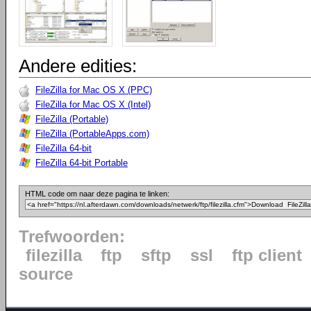
Andere edities:
FileZilla for Mac OS X (PPC)
FileZilla for Mac OS X (Intel)
FileZilla (Portable)
FileZilla (PortableApps.com)
FileZilla 64-bit
FileZilla 64-bit Portable
HTML code om naar deze pagina te linken:
Trefwoorden:
filezilla
ftp
sftp
ssl
ftp client
source