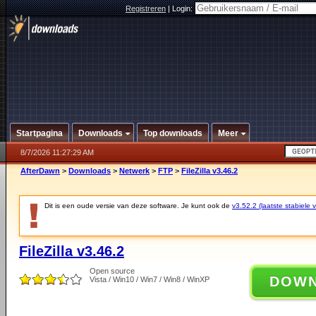
Registreren
|
Login:
Startpagina
Downloads
Top downloads
Meer
8/7/2026 11:27:29 AM
AfterDawn
>
Downloads
>
Netwerk
>
FTP
>
FileZilla v3.46.2
Dit is een oude versie van deze software. Je kunt ook de
v3.52.2 (laatste stabiele v
FileZilla v3.46.2
Open source
DOW
Vista / Win10 / Win7 / Win8 / WinXP